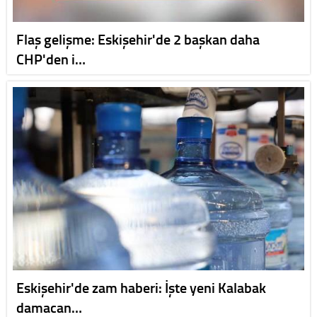
Flaş gelişme: Eskişehir'de 2 başkan daha
CHP'den i…
Eskişehir'de zam haberi: İşte yeni Kalabak
damacan…