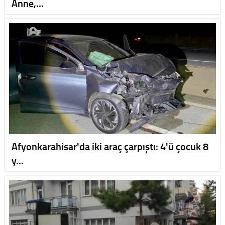
Anne,…
Afyonkarahisar'da iki araç çarpıştı: 4'ü çocuk 8
y…