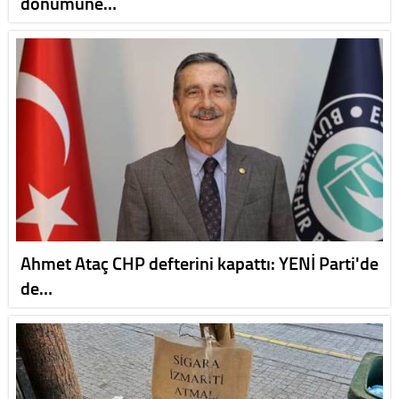
dönümüne…
Ahmet Ataç CHP defterini kapattı: YENİ Parti'de
de…