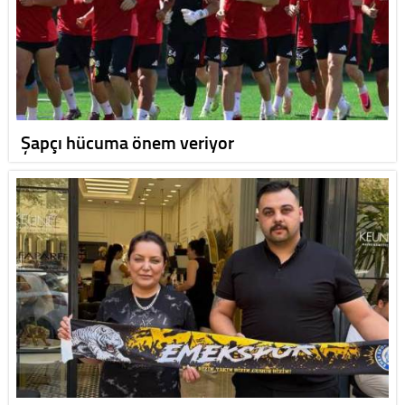
Şapçı hücuma önem veriyor