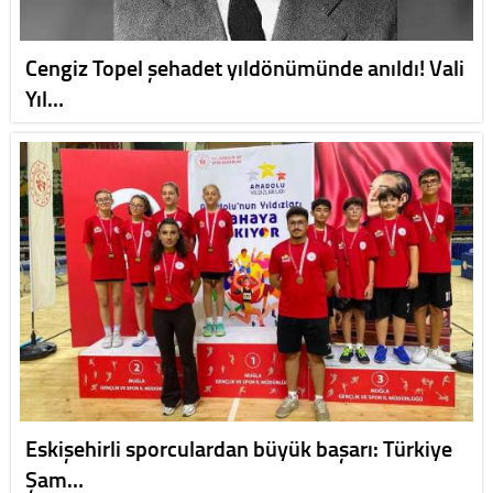
Cengiz Topel şehadet yıldönümünde anıldı! Vali
Yıl…
Eskişehirli sporculardan büyük başarı: Türkiye
Şam…