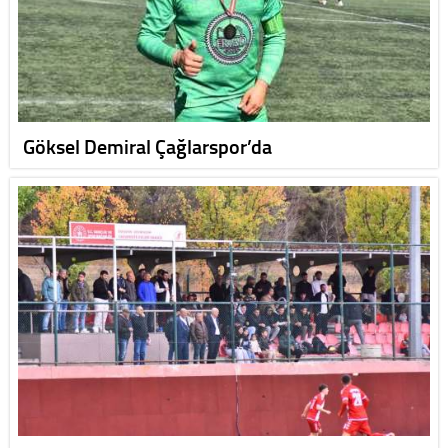
Göksel Demiral Çağlarspor’da