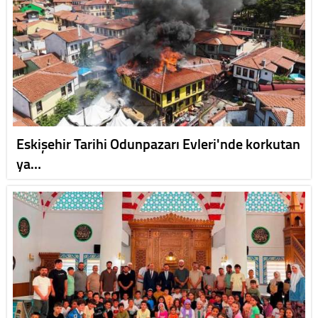
Eskişehir Tarihi Odunpazarı Evleri'nde korkutan
ya…