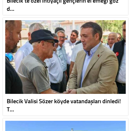
Bilecik’te özel ihtiyaçlı gençlerin el emeği göz
d…
Bilecik Valisi Sözer köyde vatandaşları dinledi!
T…