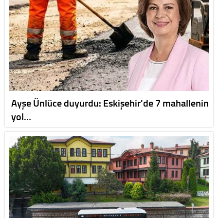
Ayşe Ünlüce duyurdu: Eskişehir'de 7 mahallenin
yol…