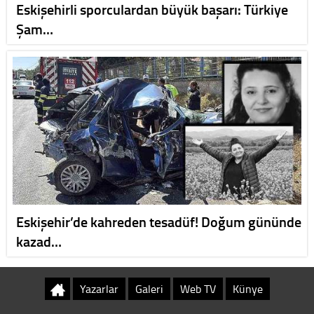
Eskişehirli sporculardan büyük başarı: Türkiye
Şam…
Eskişehir’de kahreden tesadüf! Doğum gününde
kazad…
Yazarlar
Galeri
Web TV
Künye