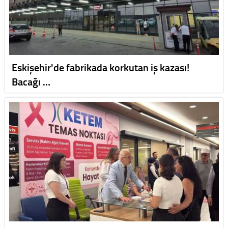
Eskişehir'de fabrikada korkutan iş kazası!
Bacağı …