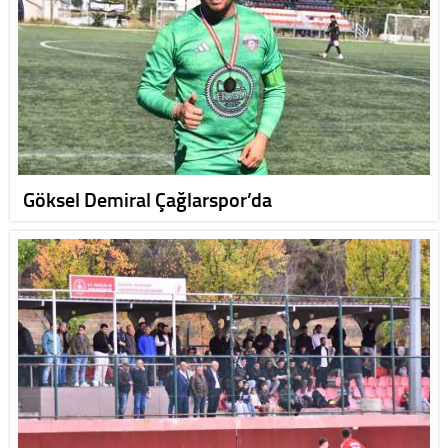
Göksel Demiral Çağlarspor’da