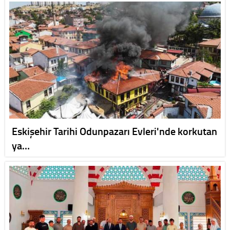
Eskişehir Tarihi Odunpazarı Evleri'nde korkutan
ya…