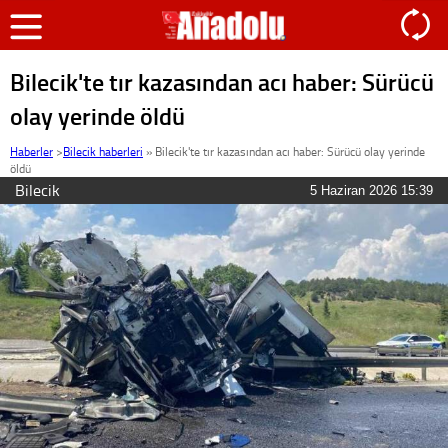
Bilecik'te tır kazasından acı haber: Sürücü
olay yerinde öldü
Haberler
>
Bilecik haberleri
»
Bilecik'te tır kazasından acı haber: Sürücü olay yerinde
öldü
Bilecik
5 Haziran 2026 15:39