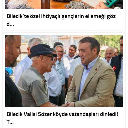
Bilecik’te özel ihtiyaçlı gençlerin el emeği göz
d…
Bilecik Valisi Sözer köyde vatandaşları dinledi!
T…