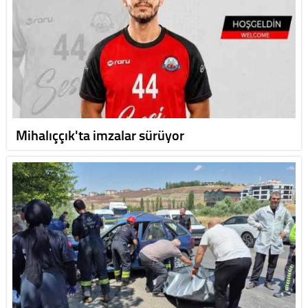
Mihalıççık'ta imzalar sürüyor