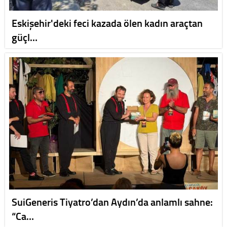
Eskişehir'deki feci kazada ölen kadın araçtan
güçl…
SuiGeneris Tiyatro’dan Aydın’da anlamlı sahne:
“Ca…