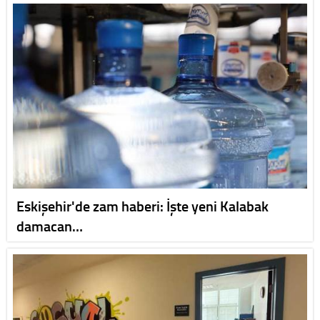
Eskişehir'de zam haberi: İşte yeni Kalabak
damacan…