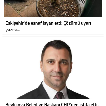
Eskişehir'de esnaf isyan etti: Çözümü uyarı
yazısı…
Beylikova Belediye Başkanı CHP'den istifa etti,