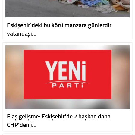
Eskişehir'deki bu kötü manzara günlerdir
vatandaşı…
Flaş gelişme: Eskişehir'de 2 başkan daha
CHP'den i…