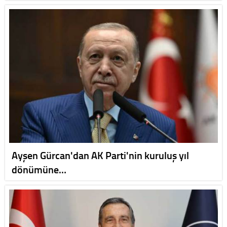
Ayşen Gürcan'dan AK Parti'nin kuruluş yıl
dönümüne…