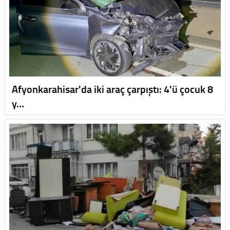
Afyonkarahisar'da iki araç çarpıştı: 4'ü çocuk 8
y…