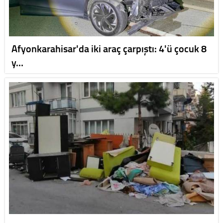
Afyonkarahisar'da iki araç çarpıştı: 4'ü çocuk 8
y…