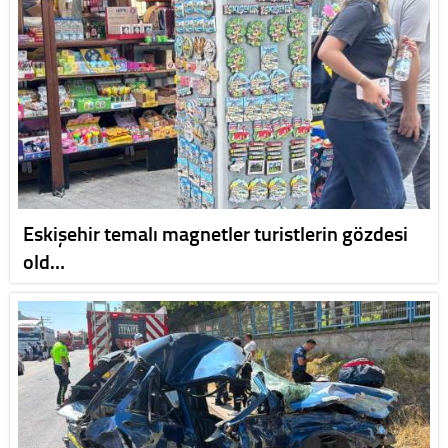
Eskişehir temalı magnetler turistlerin gözdesi
old…