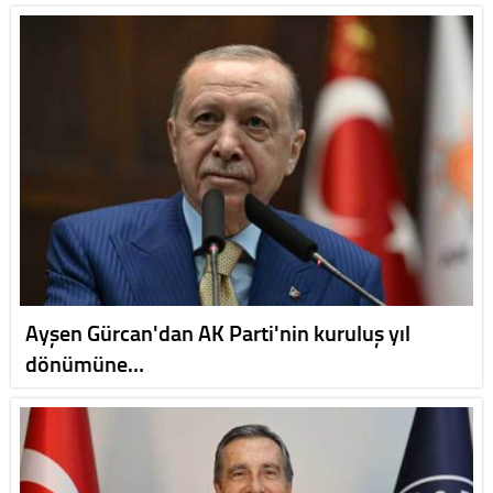
Ayşen Gürcan'dan AK Parti'nin kuruluş yıl
dönümüne…