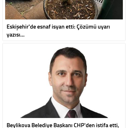
Eskişehir'de esnaf isyan etti: Çözümü uyarı
yazısı…
Beylikova Belediye Başkanı CHP'den istifa etti,