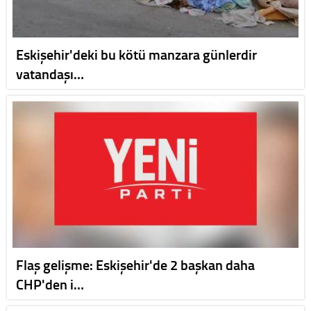
Eskişehir'deki bu kötü manzara günlerdir
vatandaşı…
Flaş gelişme: Eskişehir'de 2 başkan daha
CHP'den i…