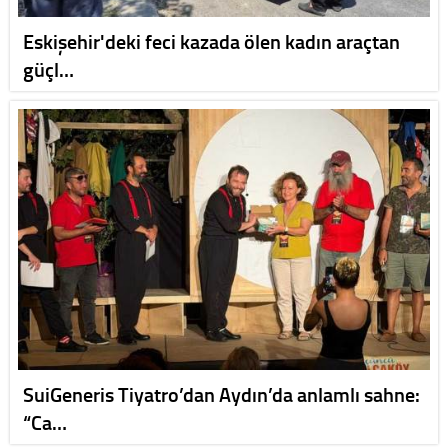
Eskişehir'deki feci kazada ölen kadın araçtan
güçl…
SuiGeneris Tiyatro’dan Aydın’da anlamlı sahne:
“Ca…