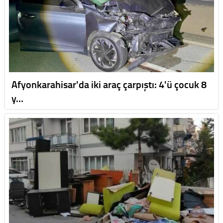
Afyonkarahisar'da iki araç çarpıştı: 4'ü çocuk 8
y…