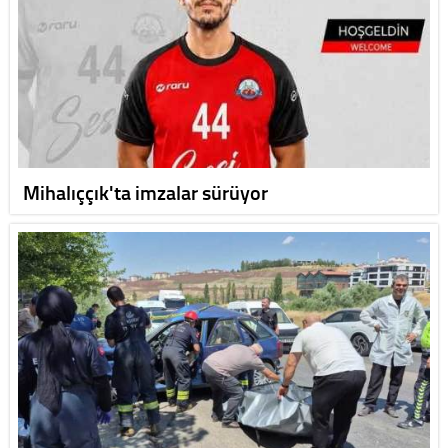
Mihalıççık'ta imzalar sürüyor