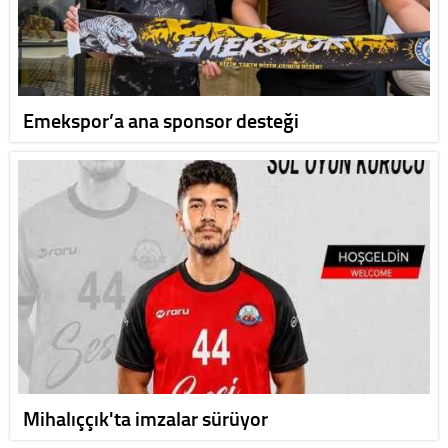
Emekspor’a ana sponsor desteği
Mihalıççık'ta imzalar sürüyor