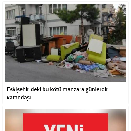
Eskişehir'deki bu kötü manzara günlerdir
vatandaşı…