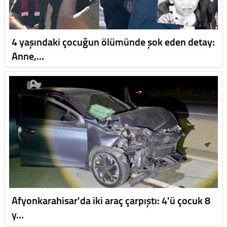
4 yaşındaki çocuğun ölümünde şok eden detay:
Anne,…
Afyonkarahisar'da iki araç çarpıştı: 4'ü çocuk 8
y…