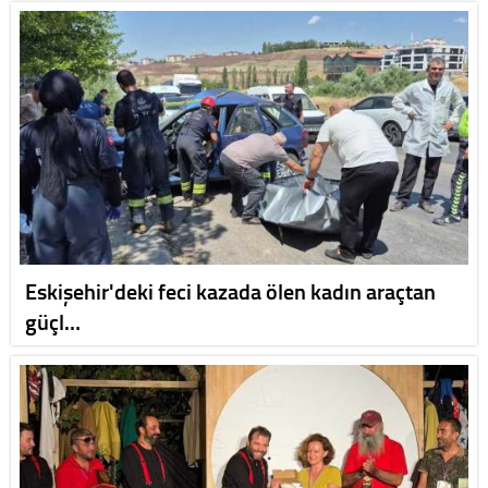
Eskişehir'deki feci kazada ölen kadın araçtan
güçl…