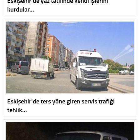
Eskişehir'de yaz tatilinde kendi işlerini
kurdular…
Eskişehir'de ters yöne giren servis trafiği
tehlik…