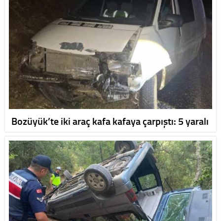
Bozüyük’te iki araç kafa kafaya çarpıştı: 5 yaralı