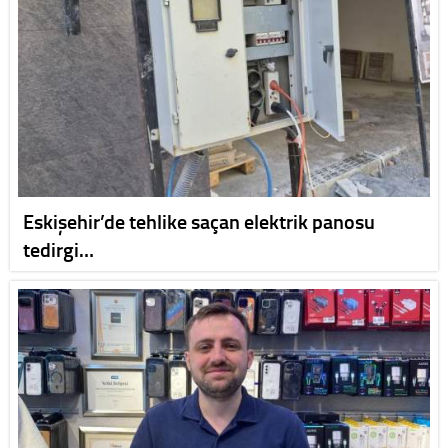
Eskişehir’de tehlike saçan elektrik panosu
tedirgi…