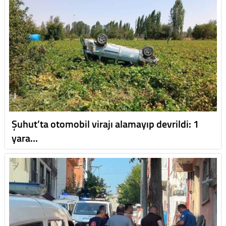
Şuhut’ta otomobil virajı alamayıp devrildi: 1
yara…