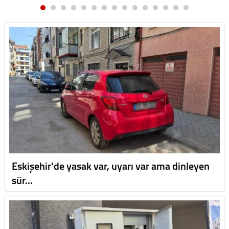
Eskişehir'de yasak var, uyarı var ama dinleyen
sür…