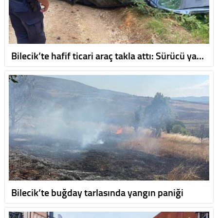
Bilecik’te hafif ticari araç takla attı: Sürücü ya…
Bilecik’te buğday tarlasında yangın paniği