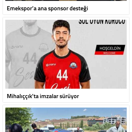
Emekspor’a ana sponsor desteği
Mihalıççık'ta imzalar sürüyor