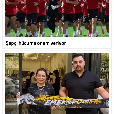
Şapçı hücuma önem veriyor