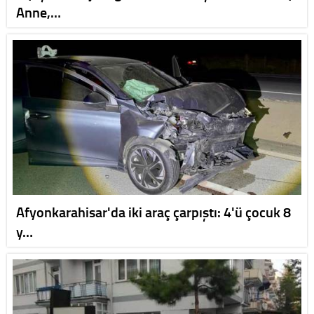
Anne,…
Afyonkarahisar'da iki araç çarpıştı: 4'ü çocuk 8
y…