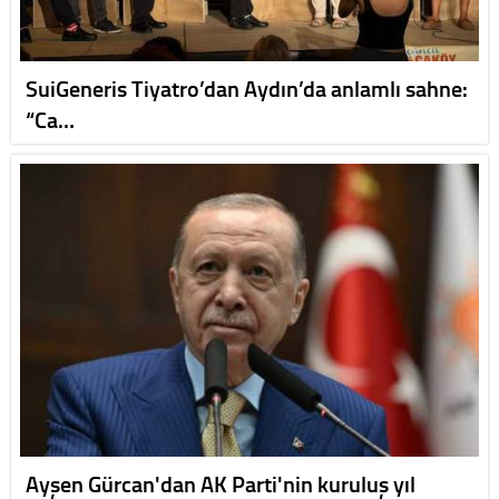
SuiGeneris Tiyatro’dan Aydın’da anlamlı sahne:
“Ca…
Ayşen Gürcan'dan AK Parti'nin kuruluş yıl