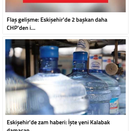
Flaş gelişme: Eskişehir'de 2 başkan daha
CHP'den i…
Eskişehir'de zam haberi: İşte yeni Kalabak
damacan…