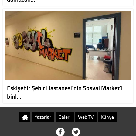
Eskişehir Şehir Hastanesi’nin Sosyal Market’i
binl…
Yazarlar
Galeri
Web TV
Künye