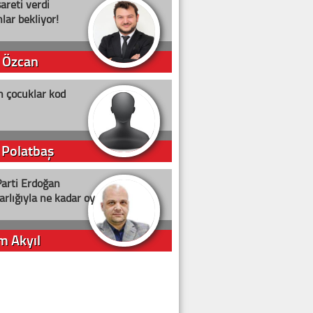
şareti verdi
lar bekliyor!
 Özcan
n çocuklar kod
 Polatbaş
arti Erdoğan
arlığıyla ne kadar oy
m Akyıl
iye ilgiliyiz!