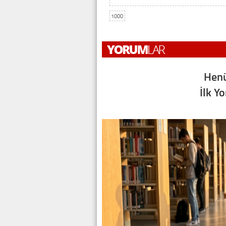
1000
Henü
İlk Y