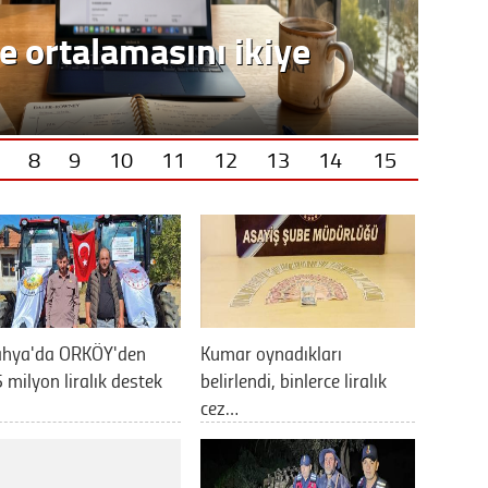
8
9
10
11
12
13
14
15
ahya'da ORKÖY'den
Kumar oynadıkları
 milyon liralık destek
belirlendi, binlerce liralık
cez…