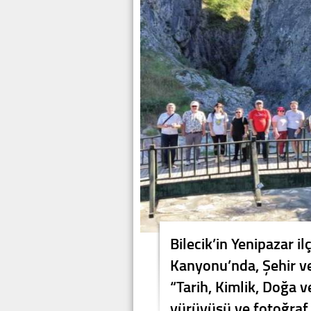
Bilecik’in Yenipazar 
Kanyonu’nda, Şehir v
“Tarih, Kimlik, Doğa 
yürüyüşü ve fotoğraf 