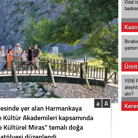
Özel i
başkan
Kaan
Bırakı
yazsın
Ümit
YENİ P
aleyht
alır?
a
A
Kere
ilçesinde yer alan Harmankaya
e Kültür Akademileri kapsamında
Nostalj
ve Kültürel Miras” temalı doğa
atölyesi düzenlendi.