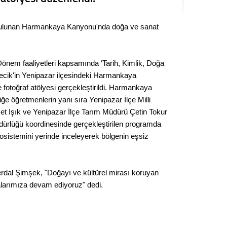
Seval
e bulunan Harmankaya Kanyonu'nda doğa ve sanat
Es Es’
Dönem faaliyetleri kapsamında ‘Tarih, Kimlik, Doğa
Ahme
ilecik'in Yenipazar ilçesindeki Harmankaya
otoğraf atölyesi gerçekleştirildi. Harmankaya
Tepeba
e öğretmenlerin yanı sıra Yenipazar İlçe Milli
birliği
 Işık ve Yenipazar İlçe Tarım Müdürü Çetin Tokur
ulaşı
 Müdürlüğü koordinesinde gerçekleştirilen programda
osistemini yerinde inceleyerek bölgenin eşsiz
Fund
CHP’li
Serdal Şimşek, "Doğayı ve kültürel mirası koruyan
kazana
malarımıza devam ediyoruz" dedi.
seçiml
Melt