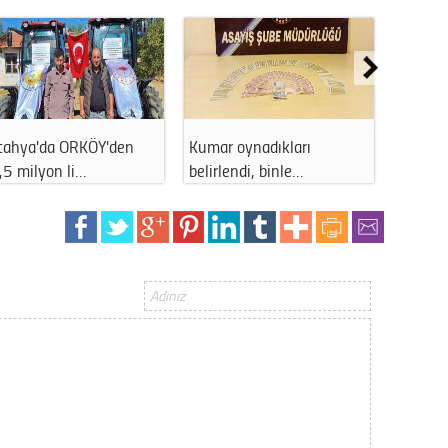
Gürha
Eskişe
Döne
Rifat
Sürdür
Balya makinesinden çıkan
Bilecik'te sigara izmariti
kültür
kıvılcım 6…
yangına …
Konu
2023 y
bekliy
Tüli
Düşükl