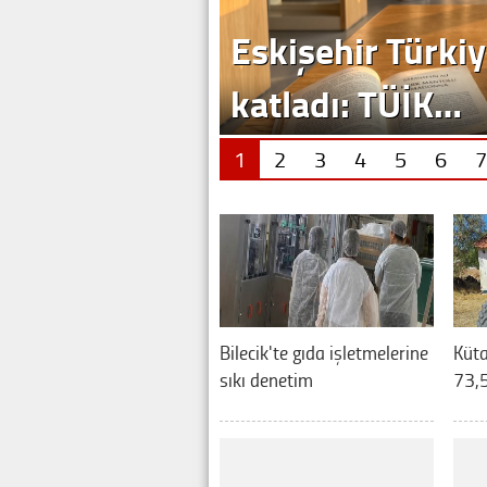
1
2
3
4
5
6
7
Bilecik'te gıda işletmelerine
Küt
sıkı denetim
73,5