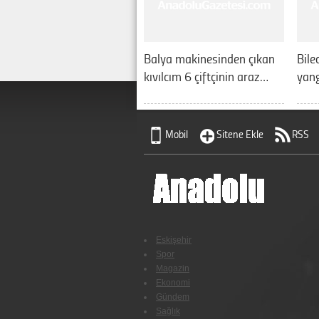
Balya makinesinden çıkan
Bile
kıvılcım 6 çiftçinin araz…
yang
Mobil
Sitene Ekle
RSS
Eskişehir
Spor
Magazin
Ekonomi
Gündem
Sağlık