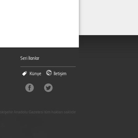
Seri İlanlar
Künye
İletişim
skişehir Anadolu Gazetesi tüm hakları saklıdır