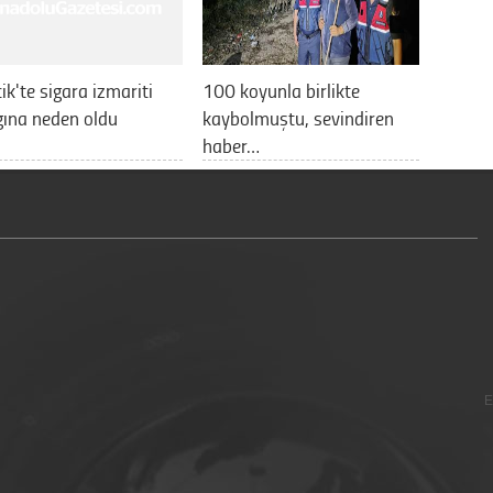
cik'te sigara izmariti
100 koyunla birlikte
ına neden oldu
kaybolmuştu, sevindiren
haber…
E