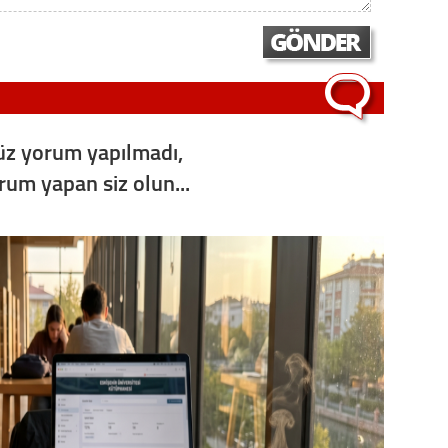
Op. D
Sağlığı
z yorum yapılmadı,
Uzm. 
orum yapan siz olun...
Vatand
M. M
Hayır,
Seda