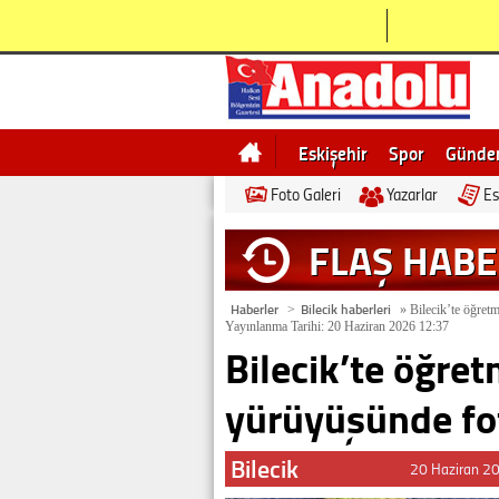
Eskişehir
Spor
Günd
Foto Galeri
Yazarlar
Es
Bilecik
Ne demek
Esk
FLAŞ HAB
Haberler
Bilecik haberleri
>
»
Bilecik’te öğretm
Yayınlanma Tarihi: 20 Haziran 2026 12:37
Bilecik’te öğre
yürüyüşünde fot
Bilecik
20 Haziran 2