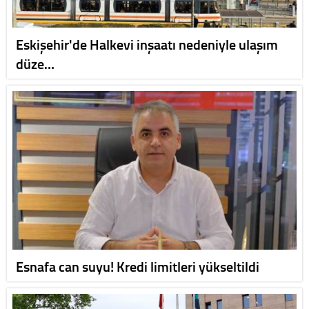
Eskişehir'de Halkevi inşaatı nedeniyle ulaşım
düze…
Esnafa can suyu! Kredi limitleri yükseltildi