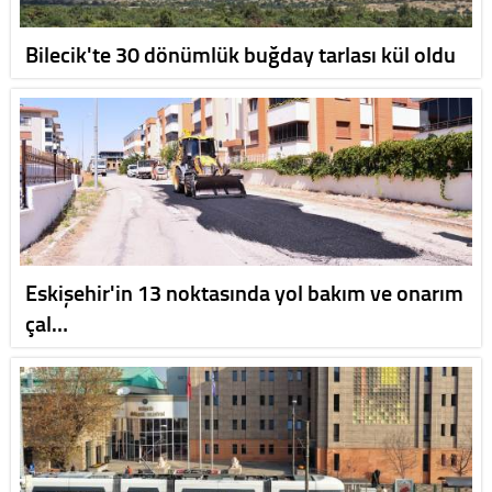
Bilecik'te 30 dönümlük buğday tarlası kül oldu
Eskişehir'in 13 noktasında yol bakım ve onarım
çal…