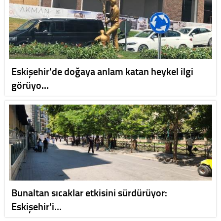
Eskişehir'de doğaya anlam katan heykel ilgi
görüyo…
Bunaltan sıcaklar etkisini sürdürüyor:
Eskişehir'i…