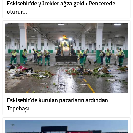
Eskişehir’de yürekler ağza geldi: Pencerede
oturur…
Eskişehir'de kurulan pazarların ardından
Tepebaşı …