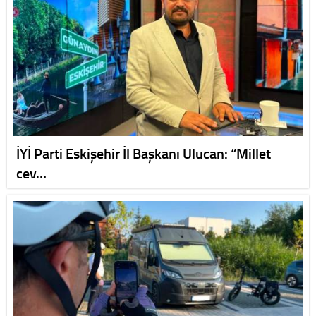
İYİ Parti Eskişehir İl Başkanı Ulucan: “Millet
cev…