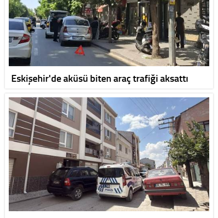
Eskişehir'de aküsü biten araç trafiği aksattı