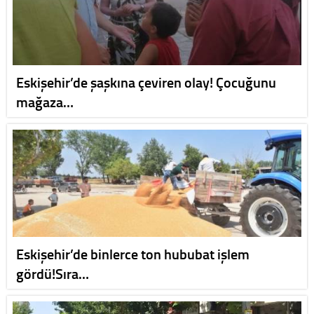
Eskişehir’de şaşkına çeviren olay! Çocuğunu
mağaza…
Eskişehir’de binlerce ton hububat işlem
gördü!Sıra…