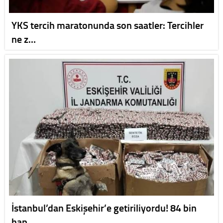
YKS tercih maratonunda son saatler: Tercihler
ne z…
İstanbul’dan Eskişehir’e getiriliyordu! 84 bin
hap…