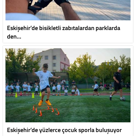
Eskişehir’de bisikletli zabıtalardan parklarda
den…
Eskişehir’de yüzlerce çocuk sporla buluşuyor