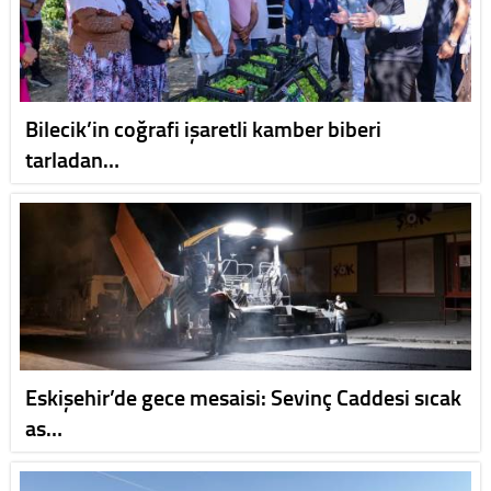
Bilecik’in coğrafi işaretli kamber biberi
tarladan…
Eskişehir’de gece mesaisi: Sevinç Caddesi sıcak
as…