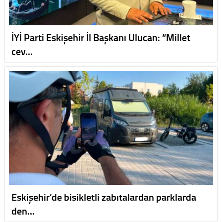
İYİ Parti Eskişehir İl Başkanı Ulucan: “Millet
cev…
Eskişehir’de bisikletli zabıtalardan parklarda
den…