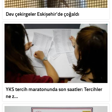
Dev çekirgeler Eskişehir'de çoğaldı
YKS tercih maratonunda son saatler: Tercihler
ne z…