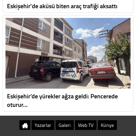
Eskişehir'de aküsü biten araç trafiği aksattı
Eskişehir’de yürekler ağza geldi: Pencerede
oturur…
Yazarlar
Galeri
Web TV
Künye