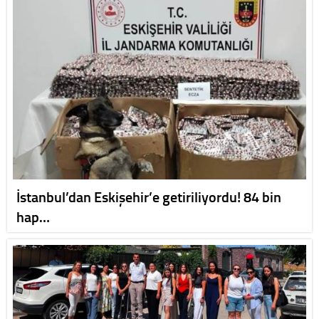
İstanbul’dan Eskişehir’e getiriliyordu! 84 bin
hap…