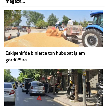
mağaza…
Eskişehir’de binlerce ton hububat işlem
gördü!Sıra…