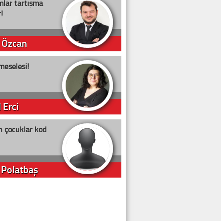
lar tartışma
!
 Özcan
meselesi!
 Erci
n çocuklar kod
 Polatbaş
arti Erdoğan
arlığıyla ne kadar oy