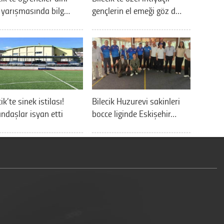
i yarışmasında bilg…
gençlerin el emeği göz d…
ik’te sinek istilası!
Bilecik Huzurevi sakinleri
ndaşlar isyan etti
bocce liginde Eskişehir…