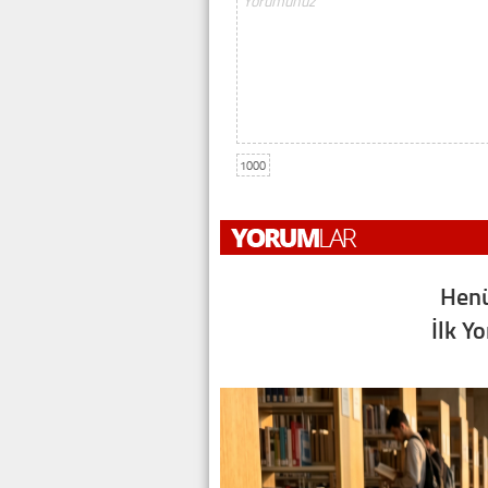
1000
Henü
İlk Y