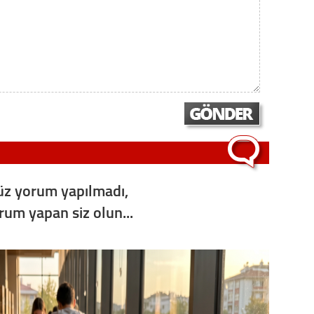
Op. D
Sağlığı
Uzm. 
Vatand
z yorum yapılmadı,
M. M
orum yapan siz olun...
Hayır,
Seda