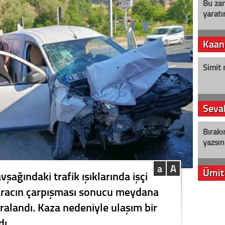
Bu zam
yaratır
Kaan
Simit 
Seval
Bırakı
yazsın
a
A
Ümit
vşağındaki trafik ışıklarında işçi
ri aracın çarpışması sonucu meydana
YENİ P
ralandı. Kaza nedeniyle ulaşım bir
aleyht
alır?
dı.