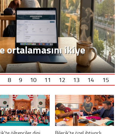
8
9
10
11
12
13
14
15
cik'te öğrenciler dini
Bilecik’te özel ihtiyaçlı