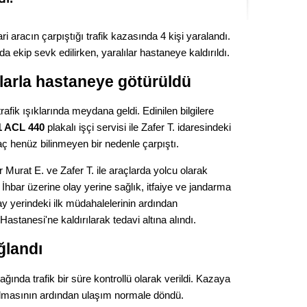
Kere
icari aracın çarpıştığı trafik kazasında 4 kişi yaralandı.
Es Es’
 ekip sevk edilirken, yaralılar hastaneye kaldırıldı.
larla hastaneye götürüldü
Ahme
afik ışıklarında meydana geldi. Edinilen bilgilere
1 ACL 440
plakalı işçi servisi ile Zafer T. idaresindeki
Tepeba
araç henüz bilinmeyen bir nedenle çarpıştı.
birliği
ulaşı
 Murat E. ve Zafer T. ile araçlarda yolcu olarak
 İhbar üzerine olay yerine sağlık, itfaiye ve jandarma
Fund
olay yerindeki ilk müdahalelerinin ardından
stanesi'ne kaldırılarak tedavi altına alındı.
CHP’li
kazana
ğlandı
seçiml
Melt
ında trafik bir süre kontrollü olarak verildi. Kazaya
rılmasının ardından ulaşım normale döndü.