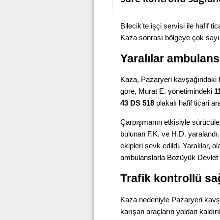
Bilecik'te işçi servisi ile hafif t
Kaza sonrası bölgeye çok sayıda
Yaralılar ambulans
Kaza, Pazaryeri kavşağındaki tr
göre, Murat E. yönetimindeki
1
43 DS 518
plakalı hafif ticari 
Çarpışmanın etkisiyle sürücüler
bulunan F.K. ve H.D. yaralandı.
ekipleri sevk edildi. Yaralılar, 
ambulanslarla Bozüyük Devlet Ha
Trafik kontrollü sa
Kaza nedeniyle Pazaryeri kavşağ
karışan araçların yoldan kaldı