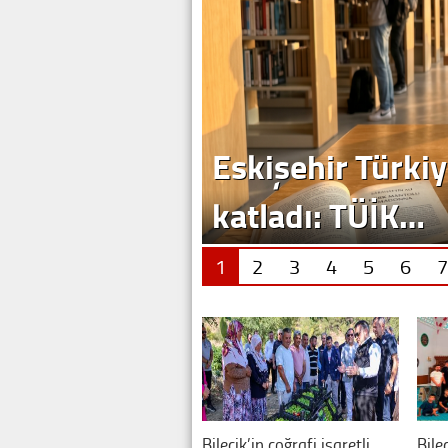
1
2
3
4
5
6
7
Bilecik’in coğrafi işaretli
Bile