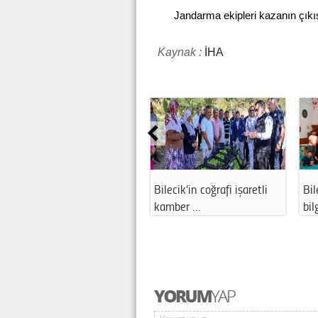
Jandarma ekipleri kazanın çıkı
Kaynak :
İHA
Bilecik’in coğrafi işaretli
Bilecik'te öğrenciler dini
Bil
kamber …
bilgi ya…
ge