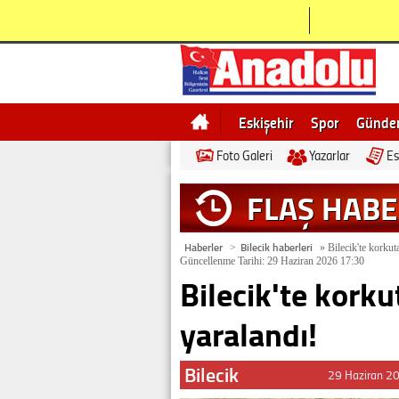
Eskişehir
Spor
Günd
Foto Galeri
Yazarlar
Es
Bilecik
Ne demek
Esk
FLAŞ HAB
Haberler
Bilecik haberleri
>
»
Bilecik'te korkuta
Güncellenme Tarihi: 29 Haziran 2026 17:30
Bilecik'te korku
yaralandı!
Bilecik
29 Haziran 2