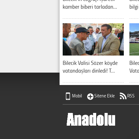
kamber biberi tarladan…
bilg
Bilecik Valisi Sözer köyde
Bilec
vatandaşları dinledi! T…
Vata
Mobil
Sitene Ekle
RSS