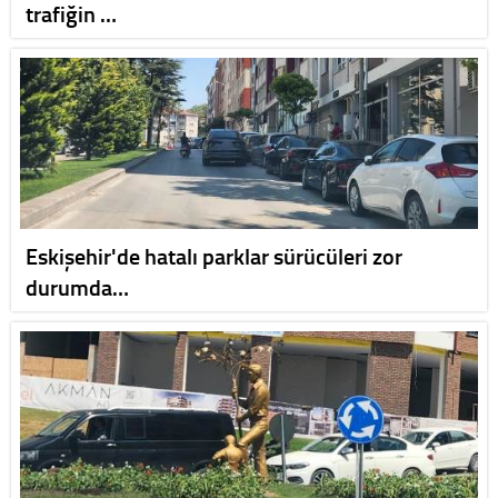
trafiğin …
Eskişehir'de hatalı parklar sürücüleri zor
durumda…