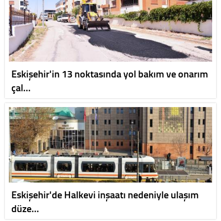
Eskişehir'in 13 noktasında yol bakım ve onarım
çal…
Eskişehir'de Halkevi inşaatı nedeniyle ulaşım
düze…