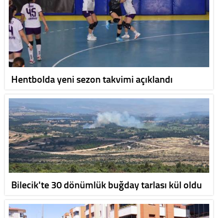
Hentbolda yeni sezon takvimi açıklandı
Bilecik'te 30 dönümlük buğday tarlası kül oldu