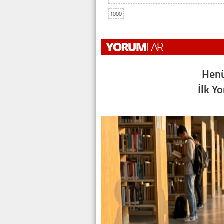
1000
Henü
İlk Y