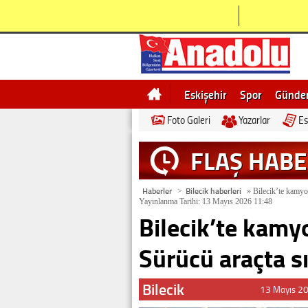
Eskişehir
Spor
Günd
Foto Galeri
Yazarlar
Es
Bilecik
Ne demek
Esk
FLAŞ HAB
Haberler
Bilecik haberleri
>
»
Bilecik’te kamyon
Yayınlanma Tarihi: 13 Mayıs 2026 11:48
Bilecik’te kamy
Sürücü araçta sı
Bilecik
13 Mayıs 2