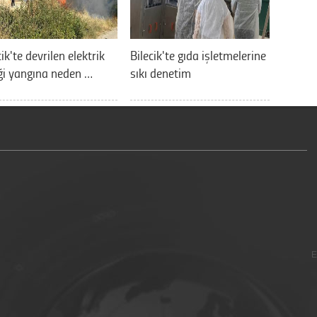
cik'te devrilen elektrik
Bilecik'te gıda işletmelerine
ği yangına neden …
sıkı denetim
E