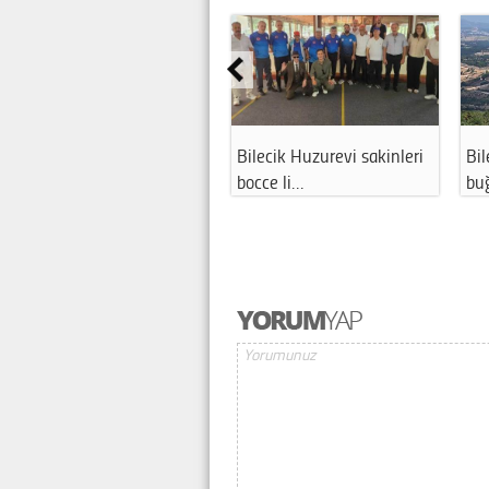
Bilecik Huzurevi sakinleri
Bi
bocce li…
bu