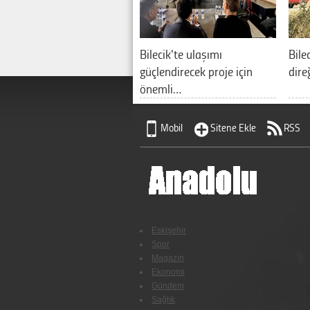
Bilecik'te ulaşımı
Bile
güçlendirecek proje için
dire
önemli…
Mobil
Sitene Ekle
RSS
Eskişehir
Spor
Magazin
Ekonomi
Gündem
Sağlık