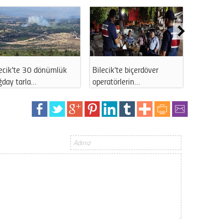
Gürha
Eskişe
Döne
Rifat
Sürdür
lecik'te 30 dönümlük
Bilecik'te biçerdöver
Bilecik
kültür
ğday tarla…
operatörlerin…
güçlen
Konu
2023 y
bekliy
Tüli
Düşükl