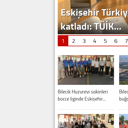
Eskişehir Türkiy
katladı: TÜİK…
1
2
3
4
5
6
7
Bilecik Huzurevi sakinleri
Bile
bocce liginde Eskişehir…
buğd