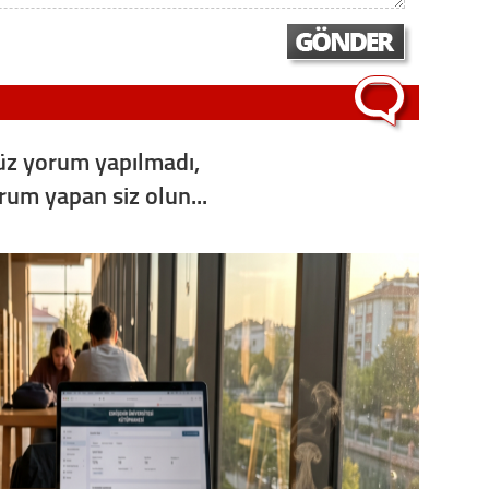
Op. D
Sağlığı
z yorum yapılmadı,
Uzm. 
orum yapan siz olun...
Vatand
M. M
Hayır,
Seda