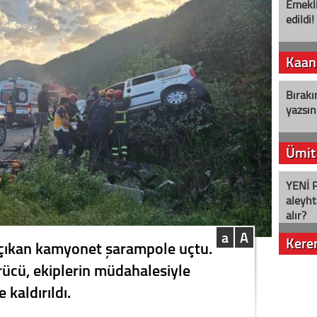
Emekli
edildi!
Kaan
Bırakı
yazsın
Ümit
YENİ P
aleyht
alır?
a
A
Kere
n çıkan kamyonet şarampole uçtu.
ürücü, ekiplerin müdahalesiyle
Nostalj
 kaldırıldı.