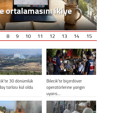
e ortalamasını ikiye
8
9
10
11
12
13
14
15
cik'te 30 dönümlük
Bilecik'te biçerdöver
ay tarlası kül oldu
operatörlerine yangın
uyarıs…