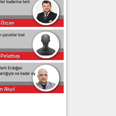
ler kaderine terk
 Özcan
n çocuklar kod
 Polatbaş
arti Erdoğan
arlığıyla ne kadar oy
m Akyıl
iye ilgiliyiz!