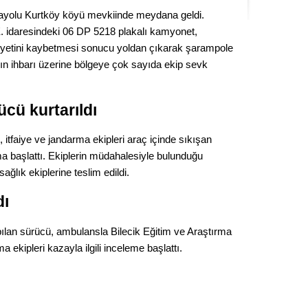
Seval
rayolu Kurtköy köyü mevkiinde meydana geldi.
E. idaresindeki 06 DP 5218 plakalı kamyonet,
Es Es’
yetini kaybetmesi sonucu yoldan çıkarak şarampole
ın ihbarı üzerine bölgeye çok sayıda ekip sevk
Ahme
ücü kurtarıldı
Tepeba
 itfaiye ve jandarma ekipleri araç içinde sıkışan
birliği
a başlattı. Ekiplerin müdahalesiyle bulunduğu
ulaşı
ağlık ekiplerine teslim edildi.
Fund
dı
CHP’li
pılan sürücü, ambulansla Bilecik Eğitim ve Araştırma
kazana
a ekipleri kazayla ilgili inceleme başlattı.
seçiml
Melt