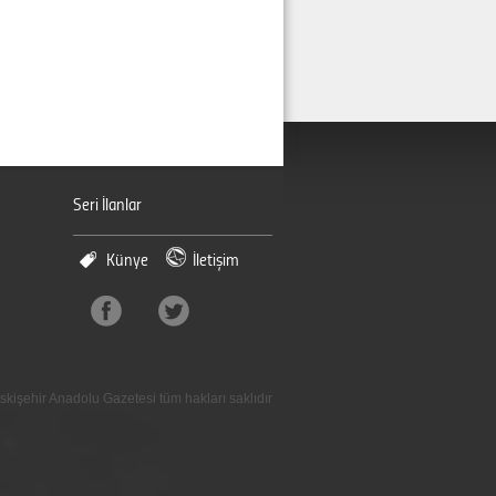
Seri İlanlar
Künye
İletişim
skişehir Anadolu Gazetesi tüm hakları saklıdır