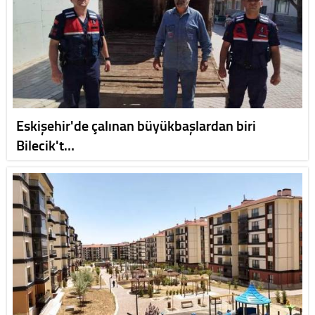
Eskişehir'de çalınan büyükbaşlardan biri
Bilecik't…