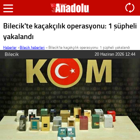
Bilecik'te kaçakçılık operasyonu: 1 şüpheli
yakalandı
Haberler
>
Bilecik haberleri
»
Bilecik'te kaçakçılık operasyonu: 1 şüpheli yakalandı
Bilecik
20 Haziran 2026 12:44