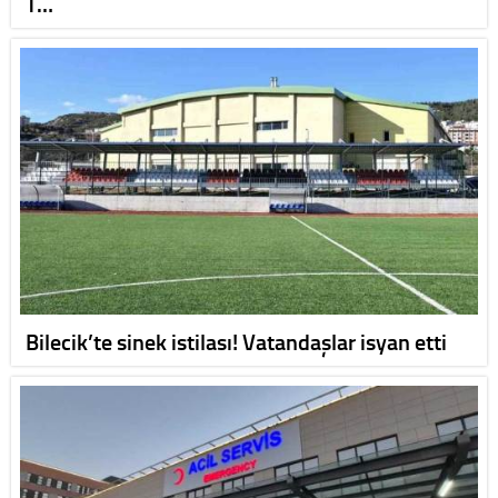
T…
Bilecik’te sinek istilası! Vatandaşlar isyan etti