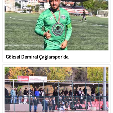
Göksel Demiral Çağlarspor’da