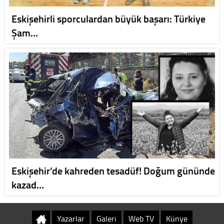
Eskişehirli sporculardan büyük başarı: Türkiye
Şam…
Eskişehir’de kahreden tesadüf! Doğum gününde
kazad…
Yazarlar
Galeri
Web TV
Künye