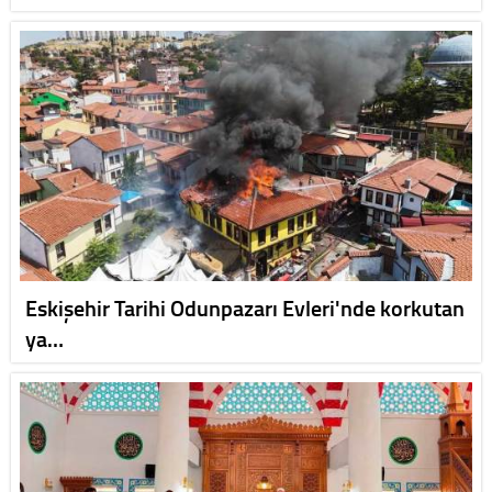
Eskişehir Tarihi Odunpazarı Evleri'nde korkutan
ya…