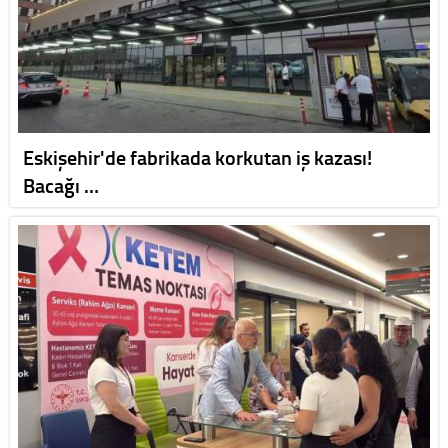
Eskişehir'de fabrikada korkutan iş kazası!
Bacağı …