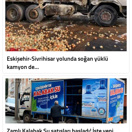
Eskişehir-Sivrihisar yolunda soğan yüklü
kamyon de…
Zamlı Kalabak Su satışları başladı! İşte yeni