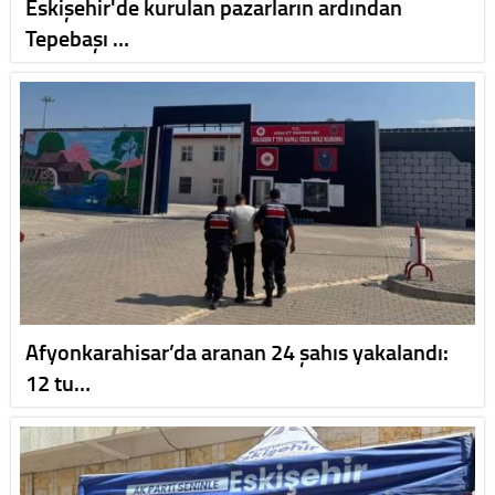
Eskişehir'de kurulan pazarların ardından
Tepebaşı …
Afyonkarahisar’da aranan 24 şahıs yakalandı:
12 tu…