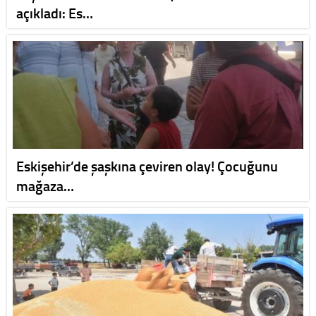
açıkladı: Es…
Eskişehir’de şaşkına çeviren olay! Çocuğunu
mağaza…