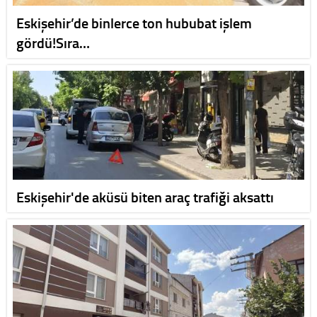
Eskişehir’de binlerce ton hububat işlem
gördü!Sıra…
Eskişehir'de aküsü biten araç trafiği aksattı