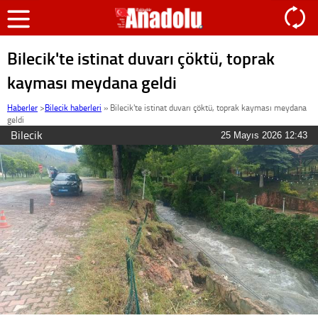
Bilecik'te istinat duvarı çöktü, toprak
kayması meydana geldi
Haberler
>
Bilecik haberleri
»
Bilecik'te istinat duvarı çöktü, toprak kayması meydana
geldi
Bilecik
25 Mayıs 2026 12:43