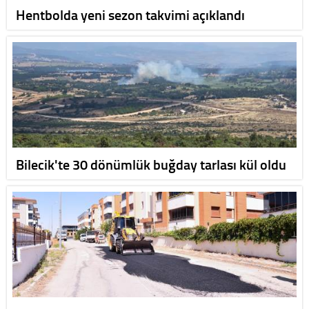
Hentbolda yeni sezon takvimi açıklandı
Bilecik'te 30 dönümlük buğday tarlası kül oldu