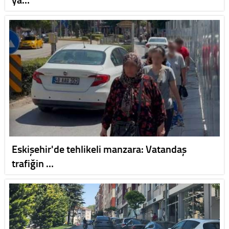
Eskişehir'de tehlikeli manzara: Vatandaş
trafiğin …