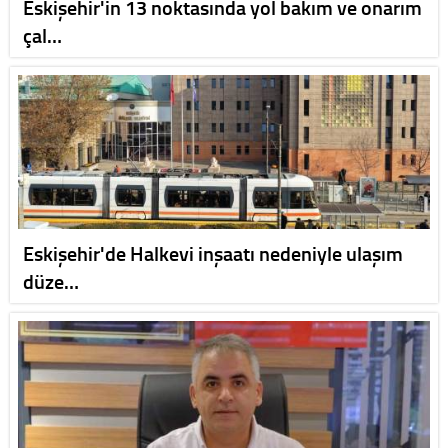
Eskişehir'in 13 noktasında yol bakım ve onarım
çal…
Eskişehir'de Halkevi inşaatı nedeniyle ulaşım
düze…