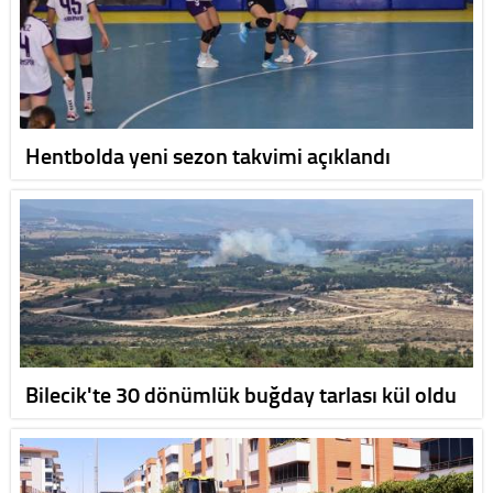
Hentbolda yeni sezon takvimi açıklandı
Bilecik'te 30 dönümlük buğday tarlası kül oldu