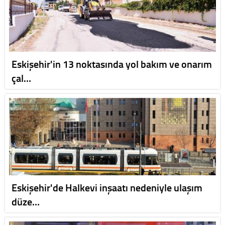
Eskişehir'in 13 noktasında yol bakım ve onarım
çal…
Eskişehir'de Halkevi inşaatı nedeniyle ulaşım
düze…