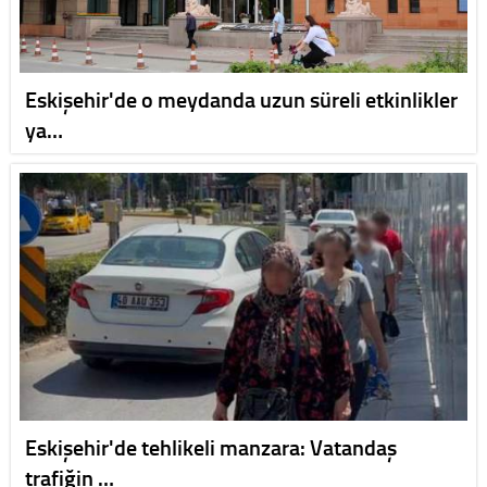
Eskişehir'de o meydanda uzun süreli etkinlikler
ya…
Eskişehir'de tehlikeli manzara: Vatandaş
trafiğin …