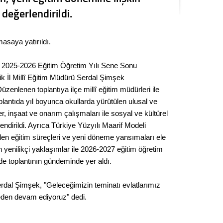
Kere
 değerlendirildi.
Es Es’
masaya yatırıldı.
ğü 2025-2026 Eğitim Öğretim Yılı Sene Sonu
Ahme
ik İl Millî Eğitim Müdürü Serdal Şimşek
Düzenlenen toplantıya ilçe millî eğitim müdürleri ile
Tepeba
oplantıda yıl boyunca okullarda yürütülen ulusal ve
birliği
r, inşaat ve onarım çalışmaları ile sosyal ve kültürel
ulaşı
lendirildi. Ayrıca Türkiye Yüzyılı Maarif Modeli
Fund
len eğitim süreçleri ve yeni döneme yansımaları ele
n yenilikçi yaklaşımlar ile 2026-2027 eğitim öğretim
r de toplantının gündeminde yer aldı.
CHP’li
kazana
seçiml
Serdal Şimşek, "Geleceğimizin teminatı evlatlarımız
eden devam ediyoruz" dedi.
Melt