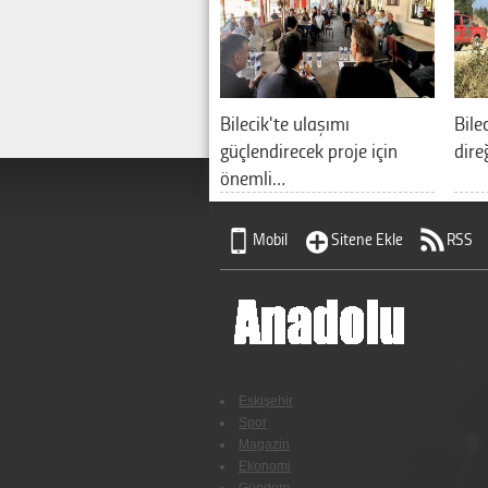
Bilecik'te ulaşımı
Bile
güçlendirecek proje için
dire
önemli…
Mobil
Sitene Ekle
RSS
Eskişehir
Spor
Magazin
Ekonomi