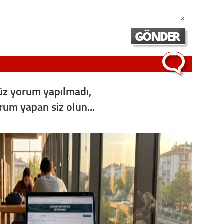
Op. D
Sağlığı
Uzm. 
z yorum yapılmadı,
Vatand
orum yapan siz olun...
M. M
Hayır,
Seda