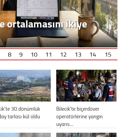
e ortalamasını ikiye
8
9
10
11
12
13
14
15
cik'te 30 dönümlük
Bilecik'te biçerdöver
ay tarlası kül oldu
operatörlerine yangın
uyarıs…