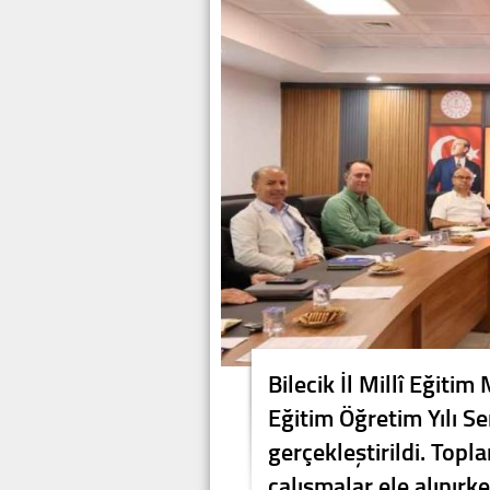
Bilecik İl Millî Eğit
Eğitim Öğretim Yılı S
gerçekleştirildi. Topl
çalışmalar ele alınırk