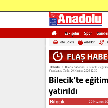
Eskişehir
Spor
Günd
Foto Galeri
Yazarlar
Es
Bilecik
Ne demek
Esk
FLAŞ HAB
Haberler
Bilecik haberleri
>
»
Bilecik’te eğitim
Yayınlanma Tarihi: 20 Haziran 2026 12:39
Bilecik’te eğit
yatırıldı
Bilecik
20 Haziran 2