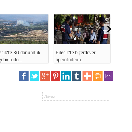
Gürha
Eskişe
Döne
Rifat
Sürdür
kültür
lecik'te 30 dönümlük
Bilecik'te biçerdöver
Bilecik
ğday tarla…
operatörlerin…
güçlen
Konu
2023 y
bekliy
Tüli
Düşükl