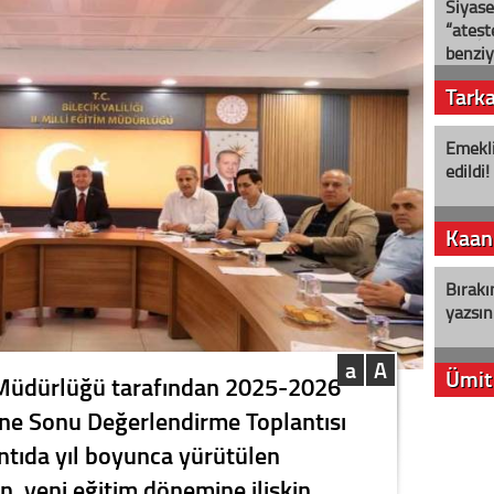
Siyase
“ateş
benziy
Tark
Emekli
edildi!
Kaan
Bırakı
yazsın
a
A
Ümit
im Müdürlüğü tarafından 2025-2026
ene Sonu Değerlendirme Toplantısı
YENİ P
antıda yıl boyunca yürütülen
aleyht
alır?
en, yeni eğitim dönemine ilişkin