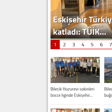
Eskişehir Türkiy
katladı: TÜİK…
1
2
3
4
5
6
7
Bilecik Huzurevi sakinleri
Bile
bocce liginde Eskişehir…
buğd