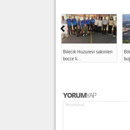
Bilecik Huzurevi sakinleri
Bi
bocce li…
bu