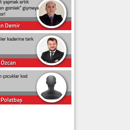
t yapmak artık
ten gömlek” giymeye
or!
an Demir
ler kaderine terk
 Özcan
n çocuklar kod
 Polatbaş
arti Erdoğan
arlığıyla ne kadar oy