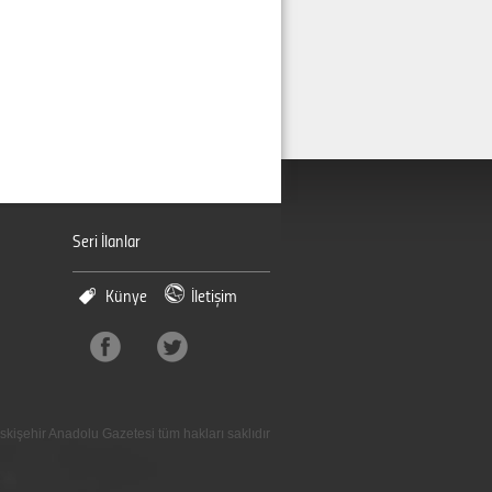
Seri İlanlar
Künye
İletişim
skişehir Anadolu Gazetesi tüm hakları saklıdır