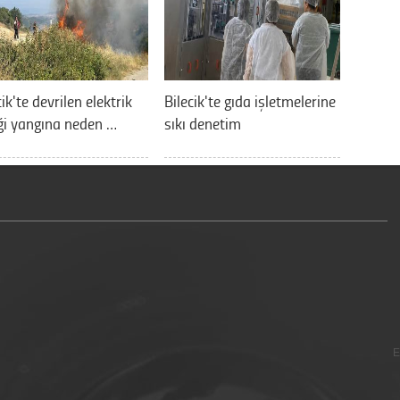
cik'te devrilen elektrik
Bilecik'te gıda işletmelerine
ği yangına neden …
sıkı denetim
E