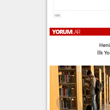
1000
Henü
İlk Y