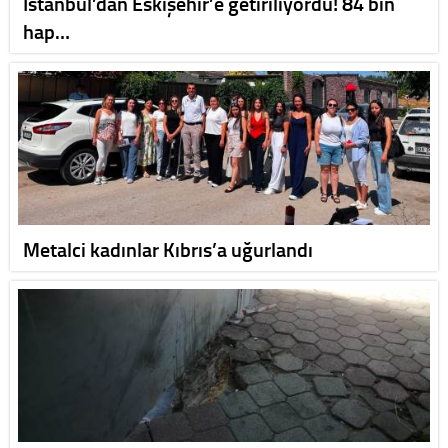
İstanbul’dan Eskişehir’e getiriliyordu! 84 bin
hap…
Metalci kadınlar Kıbrıs’a uğurlandı