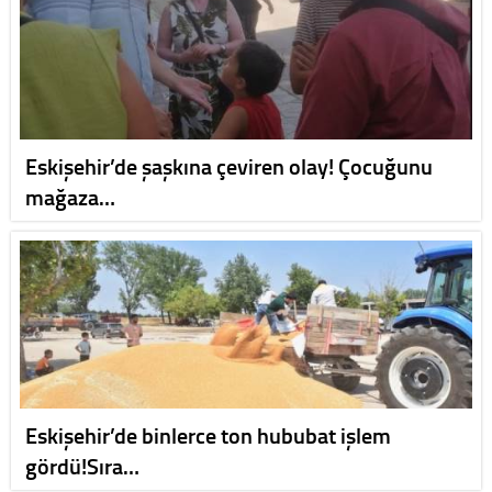
Eskişehir’de şaşkına çeviren olay! Çocuğunu
mağaza…
Eskişehir’de binlerce ton hububat işlem
gördü!Sıra…