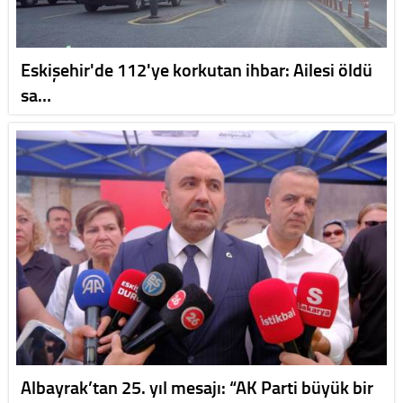
Eskişehir'de 112'ye korkutan ihbar: Ailesi öldü
sa…
Albayrak’tan 25. yıl mesajı: “AK Parti büyük bir