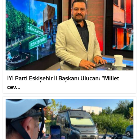
İYİ Parti Eskişehir İl Başkanı Ulucan: “Millet
cev…