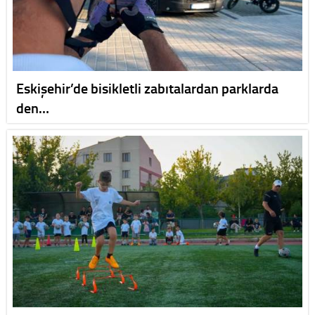
Eskişehir’de bisikletli zabıtalardan parklarda
den…