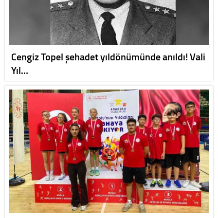
Cengiz Topel şehadet yıldönümünde anıldı! Vali
Yıl…