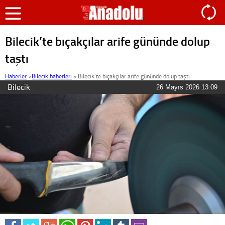
Bilecik’te bıçakçılar arife gününde dolup
taştı
Haberler
>
Bilecik haberleri
»
Bilecik’te bıçakçılar arife gününde dolup taştı
Bilecik
26 Mayıs 2026 13:09