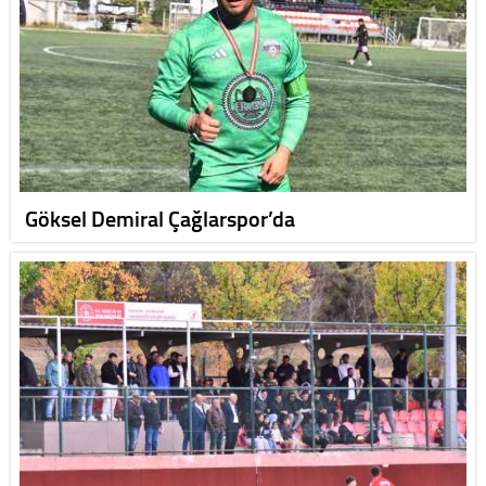
Göksel Demiral Çağlarspor’da