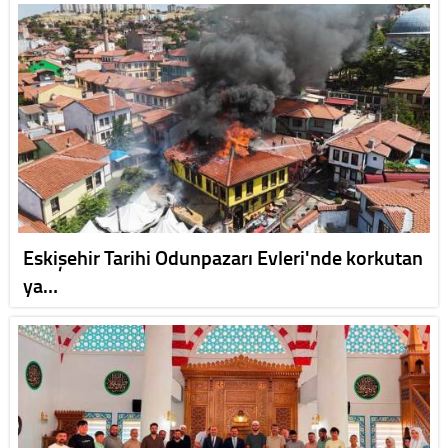
Eskişehir Tarihi Odunpazarı Evleri'nde korkutan
ya…