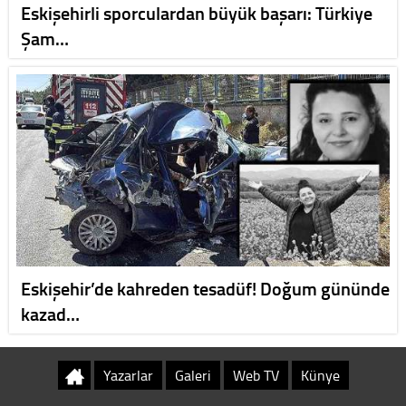
Eskişehirli sporculardan büyük başarı: Türkiye
Şam…
Eskişehir’de kahreden tesadüf! Doğum gününde
kazad…
Yazarlar
Galeri
Web TV
Künye