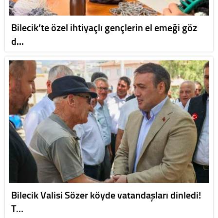
Bilecik’te özel ihtiyaçlı gençlerin el emeği göz
d…
Bilecik Valisi Sözer köyde vatandaşları dinledi!
T…