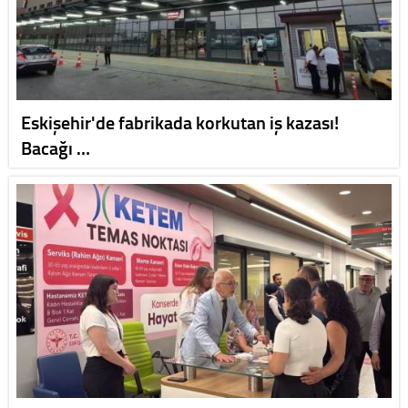
Eskişehir'de fabrikada korkutan iş kazası!
Bacağı …