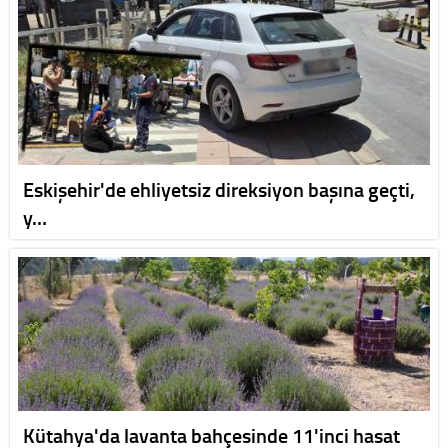
Eskişehir'de ehliyetsiz direksiyon başına geçti,
y…
Kütahya'da lavanta bahçesinde 11'inci hasat