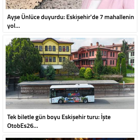
Ayşe Ünlüce duyurdu: Eskişehir'de 7 mahallenin
yol…
Tek biletle gün boyu Eskişehir turu: İşte
OtobEs26…