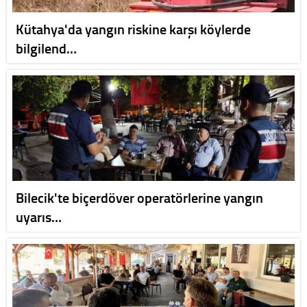
Kütahya'da yangın riskine karşı köylerde
bilgilend…
Bilecik'te biçerdöver operatörlerine yangın
uyarıs…