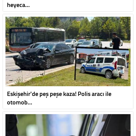
heyeca…
Eskişehir'de peş peşe kaza! Polis aracı ile
otomob…