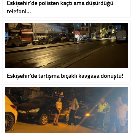
Eskişehir'de polisten kaçtı ama düşürdüğü
telefonl…
Eskişehir’de tartışma bıçaklı kavgaya dönüştü!