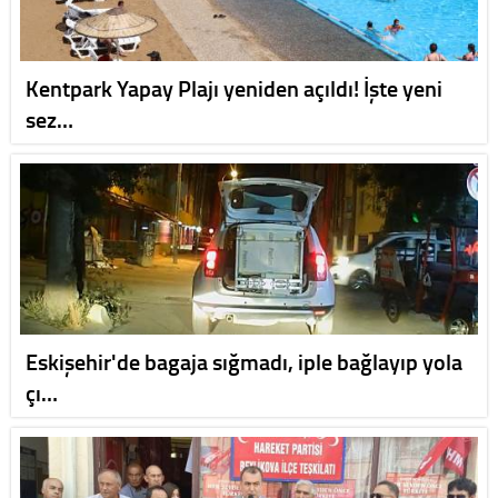
Kentpark Yapay Plajı yeniden açıldı! İşte yeni
sez…
Eskişehir'de bagaja sığmadı, iple bağlayıp yola
çı…