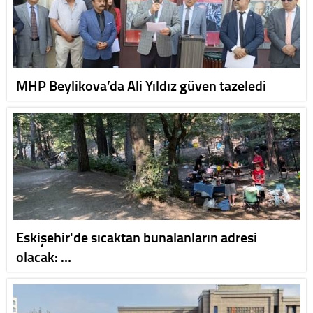
MHP Beylikova’da Ali Yıldız güven tazeledi
Eskişehir'de sıcaktan bunalanların adresi
olacak: …