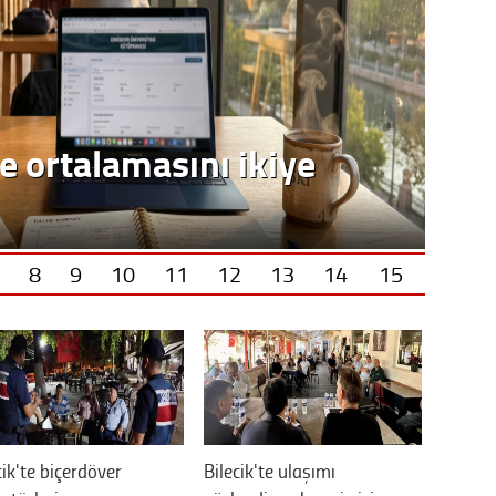
e ortalamasını ikiye
8
9
10
11
12
13
14
15
cik'te biçerdöver
Bilecik'te ulaşımı