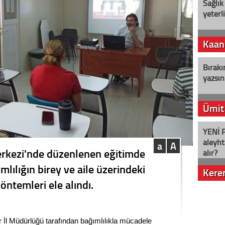
Sağlık
yeterl
Kaan
Bırakı
yazsın
Ümit
YENİ P
aleyht
a
A
erkezi'nde düzenlenen eğitimde
alır?
ımlılığın birey ve aile üzerindeki
Kere
yöntemleri ele alındı.
Nostalj
r İl Müdürlüğü tarafından bağımlılıkla mücadele