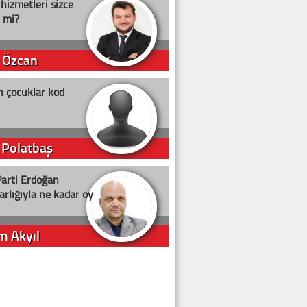
 hizmetleri sizce
i mi?
 Özcan
n çocuklar kod
 Polatbaş
arti Erdoğan
arlığıyla ne kadar oy
m Akyıl
iye ilgiliyiz!