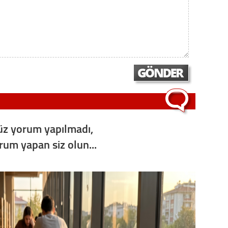
Op. D
Sağlığı
Uzm. 
Vatand
z yorum yapılmadı,
M. M
orum yapan siz olun...
Hayır,
Seda