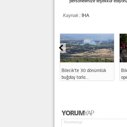
personelimize teşekkür ediyorum
Kaynak :
İHA
Bilecik'te 30 dönümlük
Bil
buğday tarla…
ope