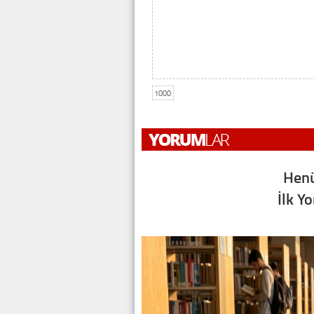
1000
Henü
İlk Y