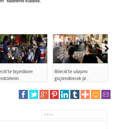
" ifadelerini kullandı.
Gürha
Eskişe
Döne
Rifat
Sürdür
kültür
Konu
ecik'te biçerdöver
Bilecik'te ulaşımı
Bilecik
2023 y
ratörlerin…
güçlendirecek pr…
direği…
bekliy
Tüli
Düşükl