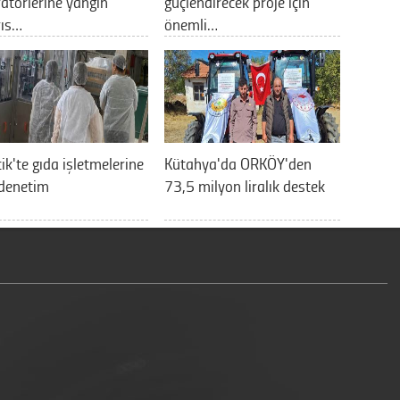
atörlerine yangın
güçlendirecek proje için
rıs…
önemli…
cik'te gıda işletmelerine
Kütahya'da ORKÖY'den
 denetim
73,5 milyon liralık destek