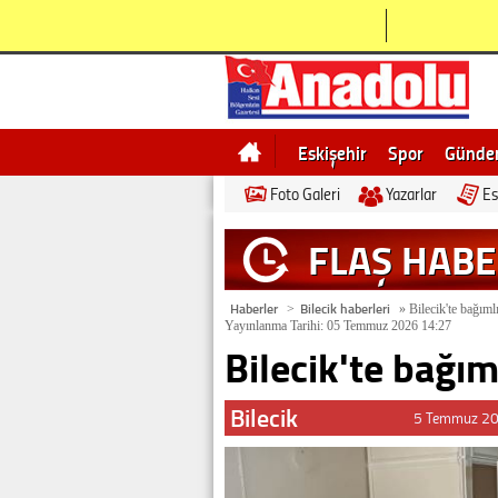
Eskişehir
Spor
Günd
Foto Galeri
Yazarlar
Es
Bilecik
Ne demek
Esk
FLAŞ HAB
Haberler
Bilecik haberleri
>
»
Bilecik'te bağıml
Yayınlanma Tarihi: 05 Temmuz 2026 14:27
Bilecik'te bağım
Bilecik
5 Temmuz 20