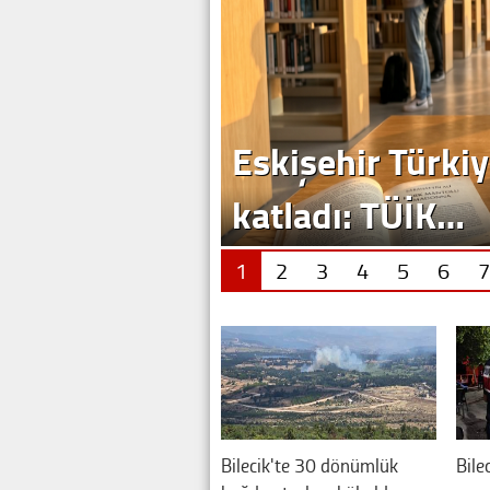
Eskişehir Türkiy
katladı: TÜİK…
1
2
3
4
5
6
7
Bilecik'te 30 dönümlük
Bile