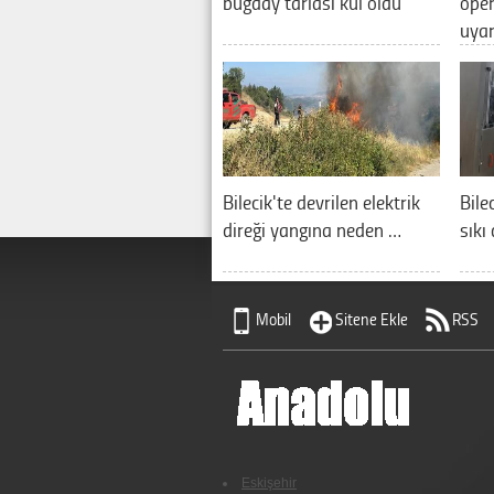
buğday tarlası kül oldu
oper
uya
Bilecik'te devrilen elektrik
Bile
direği yangına neden …
sıkı
Mobil
Sitene Ekle
RSS
Eskişehir