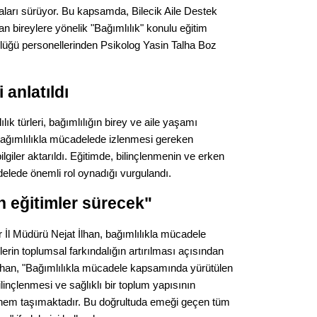
ları sürüyor. Bu kapsamda, Bilecik Aile Destek
Seval
 bireylere yönelik "Bağımlılık" konulu eğitim
dürlüğü personellerinden Psikolog Yasin Talha Boz
Es Es’
i anlatıldı
Ahme
ık türleri, bağımlılığın birey ve aile yaşamı
Tepeba
 bağımlılıkla mücadelede izlenmesi gereken
birliği
giler aktarıldı. Eğitimde, bilinçlenmenin ve erken
ulaşı
delede önemli rol oynadığı vurgulandı.
Fund
in eğitimler sürecek"
CHP’li
r İl Müdürü Nejat İlhan, bağımlılıkla mücadele
kazana
rin toplumsal farkındalığın artırılması açısından
seçiml
 İlhan, "Bağımlılıkla mücadele kapsamında yürütülen
Melt
bilinçlenmesi ve sağlıklı bir toplum yapısının
nem taşımaktadır. Bu doğrultuda emeği geçen tüm