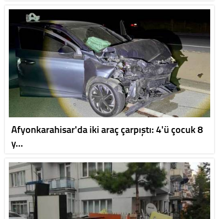
Afyonkarahisar'da iki araç çarpıştı: 4'ü çocuk 8
y…