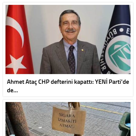
Ahmet Ataç CHP defterini kapattı: YENİ Parti'de
de…