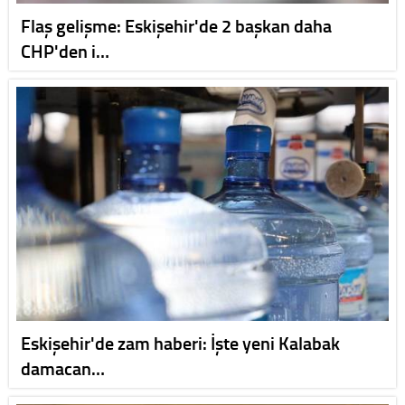
Flaş gelişme: Eskişehir'de 2 başkan daha
CHP'den i…
Eskişehir'de zam haberi: İşte yeni Kalabak
damacan…