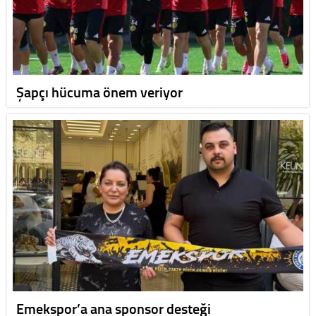
Şapçı hücuma önem veriyor
Emekspor’a ana sponsor desteği