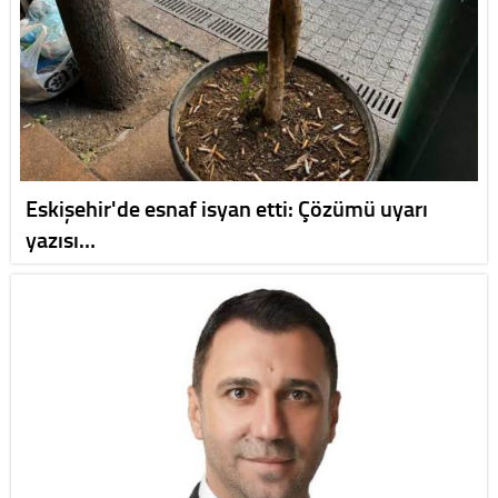
Eskişehir'de esnaf isyan etti: Çözümü uyarı
yazısı…