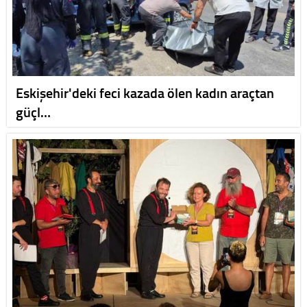
Eskişehir'deki feci kazada ölen kadın araçtan
güçl…