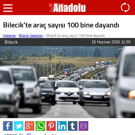
Bilecik’te araç sayısı 100 bine dayandı
Haberler
>
Bilecik haberleri
»
Bilecik’te araç sayısı 100 bine dayandı
Bilecik
16 Haziran 2026 11:55