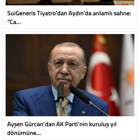
SuiGeneris Tiyatro’dan Aydın’da anlamlı sahne:
“Ca…
Ayşen Gürcan'dan AK Parti'nin kuruluş yıl
dönümüne…