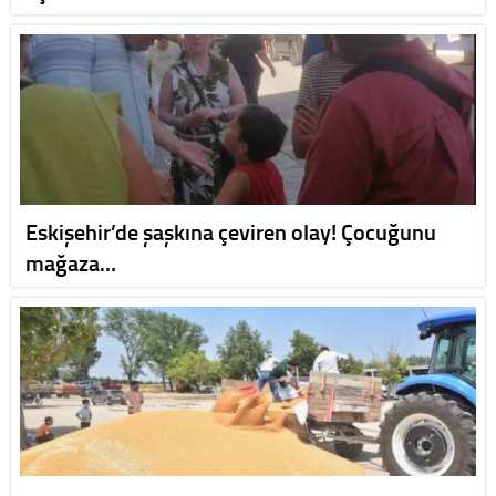
Eskişehir’de şaşkına çeviren olay! Çocuğunu
mağaza…