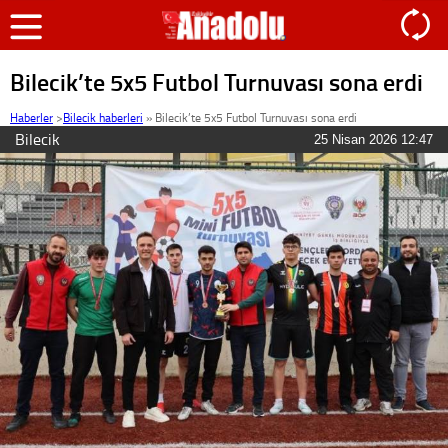
Bilecik’te 5x5 Futbol Turnuvası sona erdi
Haberler
>
Bilecik haberleri
»
Bilecik’te 5x5 Futbol Turnuvası sona erdi
Bilecik
25 Nisan 2026 12:47