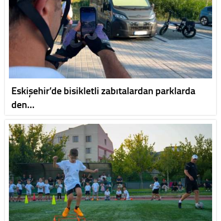
Eskişehir’de bisikletli zabıtalardan parklarda
den…