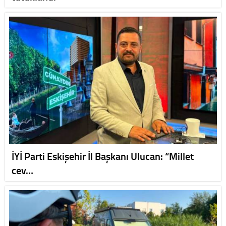
İYİ Parti Eskişehir İl Başkanı Ulucan: “Millet
cev…