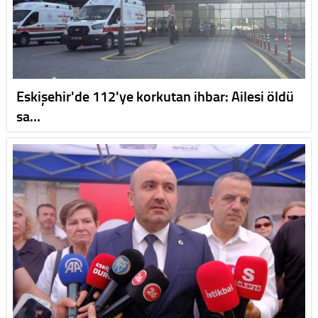
Eskişehir'de 112'ye korkutan ihbar: Ailesi öldü
sa…