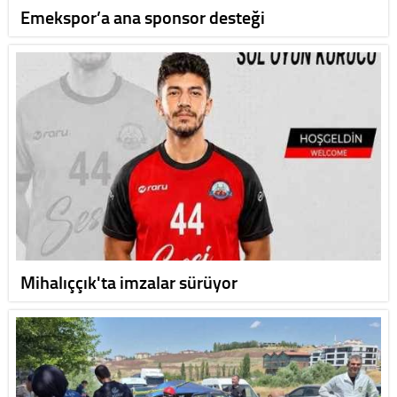
Emekspor’a ana sponsor desteği
Mihalıççık'ta imzalar sürüyor