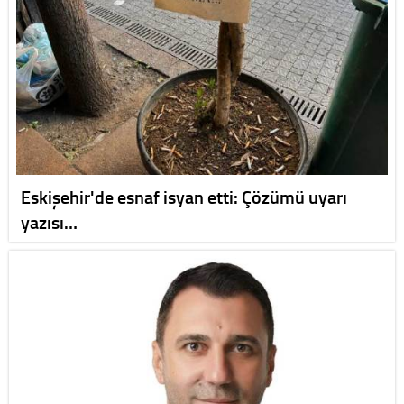
Eskişehir'de esnaf isyan etti: Çözümü uyarı
yazısı…