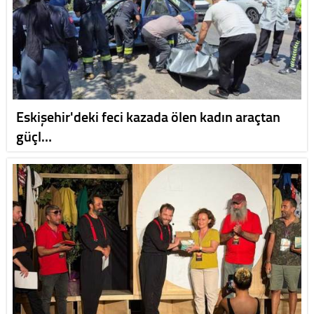
Eskişehir'deki feci kazada ölen kadın araçtan
güçl…