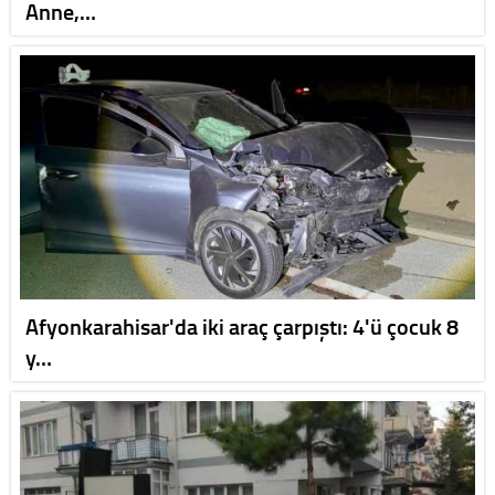
Anne,…
Afyonkarahisar'da iki araç çarpıştı: 4'ü çocuk 8
y…