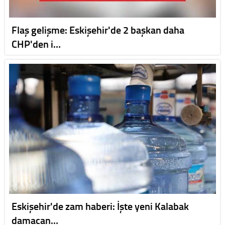
Flaş gelişme: Eskişehir'de 2 başkan daha
CHP'den i…
Eskişehir'de zam haberi: İşte yeni Kalabak
damacan…