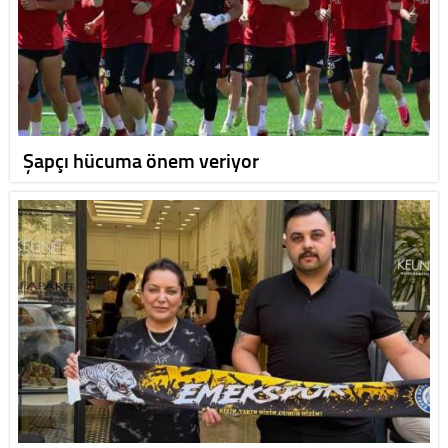
Şapçı hücuma önem veriyor