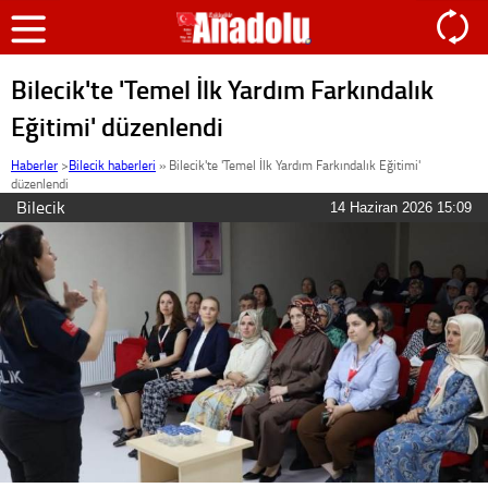
Bilecik'te 'Temel İlk Yardım Farkındalık
Eğitimi' düzenlendi
Haberler
>
Bilecik haberleri
»
Bilecik'te 'Temel İlk Yardım Farkındalık Eğitimi'
düzenlendi
Bilecik
14 Haziran 2026 15:09