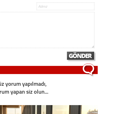
Op. D
Sağlığı
Uzm. 
Vatand
M. M
z yorum yapılmadı,
Hayır,
orum yapan siz olun...
Seda