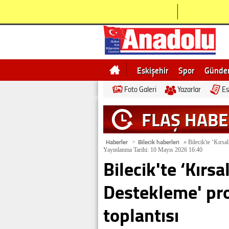
Eskişehir
Spor
Günd
Foto Galeri
Yazarlar
Es
Bilecik
Ne demek
Esk
FLAŞ HAB
Haberler
Bilecik haberleri
>
»
Bilecik'te ‘Kırsa
Yayınlanma Tarihi: 10 Mayıs 2026 16:40
Bilecik'te ‘Kırs
Destekleme' pro
toplantısı