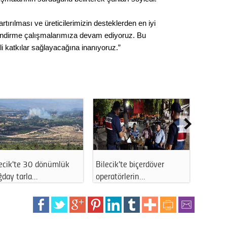
Gürha
Eskişe
Döne
rtırılması ve üreticilerimizin desteklerden en iyi
ilendirme çalışmalarımıza devam ediyoruz. Bu
Rifat
i katkılar sağlayacağına inanıyoruz.”
Sürdür
kültür
Konu
2023 y
bekliy
lecik'te 30 dönümlük
Bilecik'te biçerdöver
Bilecik
Tüli
ğday tarla…
operatörlerin…
güçlen
Düşükl