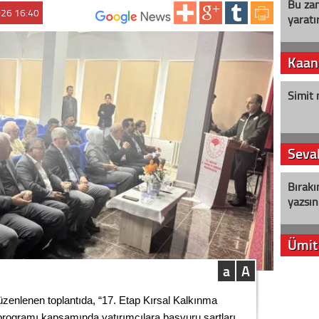
Bu zam
026 16:40
yaratır
ABONE OL:
Kaan
Simit 
Seval
Bırakı
yazsın
Ümit
a
A
YENİ P
aleyht
düzenlenen toplantıda, “17. Etap Kırsal Kalkınma
alır?
programı kapsamında yatırımcılara başvuru şartları,