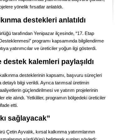
Kere
elere yönelik fırsatlar anlatıldı.
lkınma destekleri anlatıldı
Es Es’
lüğü tarafından Yenipazar ilçesinde, “17. Etap
n Desteklenmesi” programı kapsamında bilgilendirme
Ahme
ntıya yatırımcılar ve üreticiler yoğun ilgi gösterdi.
e destek kalemleri paylaşıldı
Tepeba
birliği
ulaşı
 kalkınma desteklerinin kapsamı, başvuru süreçleri
etaylı bilgi verildi. Ayrıca tarımsal üretimin
Fund
aliyetlerin güçlendirilmesi ve yatırım projelerinin
 ele alındı. Yetkililer, programın bölgedeki üreticiler
CHP’li
fade etti.
kazana
seçiml
atkı sağlayacak”
Melt
ü Çetin Ayvalık, kırsal kalkınma yatırımlarının
alışmalarının sürdüğünü belirterek şunları söyledi: