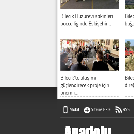
Bilecik Huzurevi sakinleri
Bile
bocce liginde Eskişehir…
buğd
Bilecik'te ulaşımı
Bile
güçlendirecek proje için
dire
önemli…
Mobil
Sitene Ekle
RSS