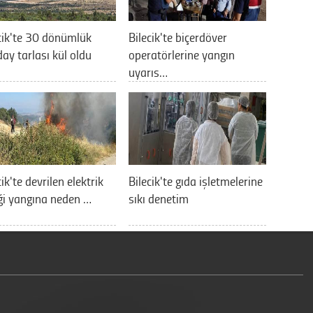
cik'te 30 dönümlük
Bilecik'te biçerdöver
ay tarlası kül oldu
operatörlerine yangın
uyarıs…
cik'te devrilen elektrik
Bilecik'te gıda işletmelerine
ği yangına neden …
sıkı denetim