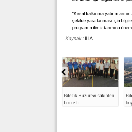
“Kırsal kalkınma yatırımlarının a
şekilde yararlanması için bilg
programın ilimiz tarımına öneml
Kaynak :
İHA
Bilecik Huzurevi sakinleri
Bi
bocce li…
bu