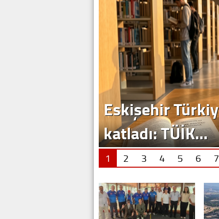
Eskişehir Türkiy
katladı: TÜİK…
1
2
3
4
5
6
7