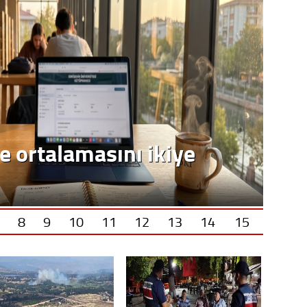
e ortalamasını ikiye
8
9
10
11
12
13
14
15