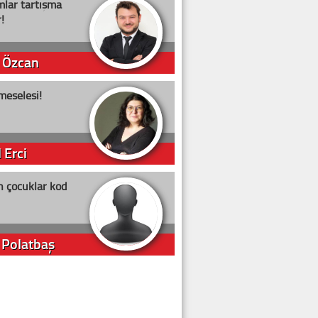
lar tartışma
!
 Özcan
meselesi!
 Erci
n çocuklar kod
 Polatbaş
arti Erdoğan
arlığıyla ne kadar oy