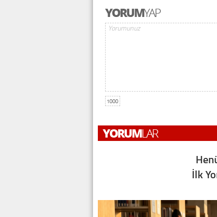
1000
Henü
İlk Y