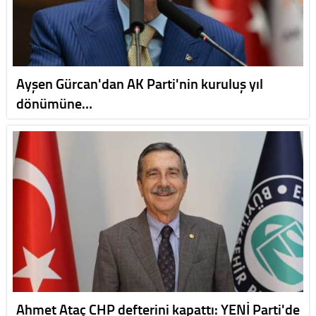
Ayşen Gürcan'dan AK Parti'nin kuruluş yıl
dönümüne…
Ahmet Ataç CHP defterini kapattı: YENİ Parti'de