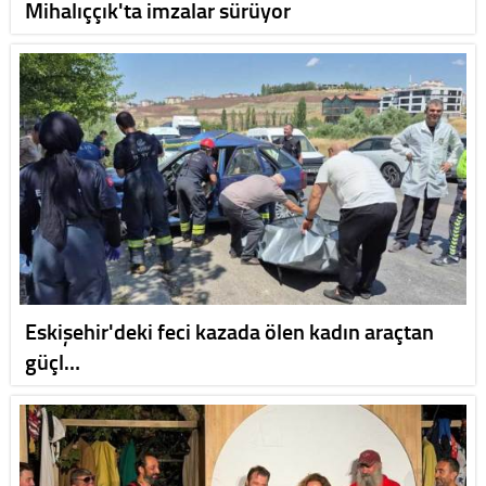
Mihalıççık'ta imzalar sürüyor
Eskişehir'deki feci kazada ölen kadın araçtan
güçl…