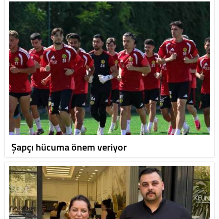
Şapçı hücuma önem veriyor