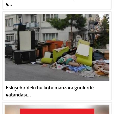
y…
Eskişehir'deki bu kötü manzara günlerdir
vatandaşı…