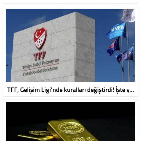
TFF, Gelişim Ligi'nde kuralları değiştirdi! İşte y…