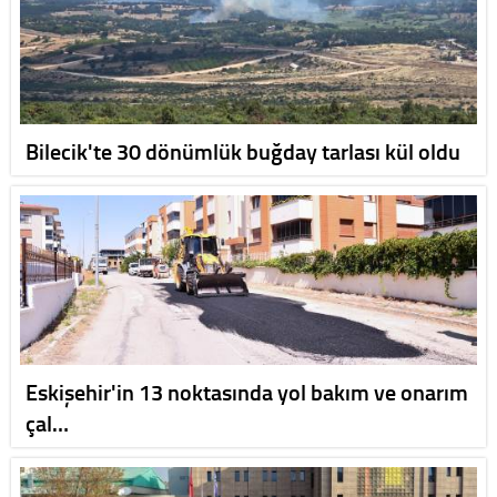
Bilecik'te 30 dönümlük buğday tarlası kül oldu
Eskişehir'in 13 noktasında yol bakım ve onarım
çal…