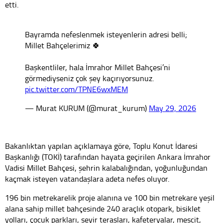
etti.
Bayramda nefeslenmek isteyenlerin adresi belli;
Millet Bahçelerimiz 🍀
Başkentliler, hala İmrahor Millet Bahçesi’ni
görmediyseniz çok şey kaçırıyorsunuz.
pic.twitter.com/TPNE6wxMEM
— Murat KURUM (@murat_kurum)
May 29, 2026
Bakanlıktan yapılan açıklamaya göre, Toplu Konut İdaresi
Başkanlığı (TOKİ) tarafından hayata geçirilen Ankara İmrahor
Vadisi Millet Bahçesi, şehrin kalabalığından, yoğunluğundan
kaçmak isteyen vatandaşlara adeta nefes oluyor.
196 bin metrekarelik proje alanına ve 100 bin metrekare yeşil
alana sahip millet bahçesinde 240 araçlık otopark, bisiklet
yolları, çocuk parkları, seyir terasları, kafeteryalar, mescit,