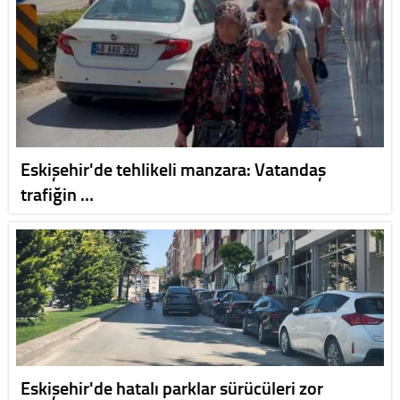
Eskişehir'de tehlikeli manzara: Vatandaş
trafiğin …
Eskişehir'de hatalı parklar sürücüleri zor