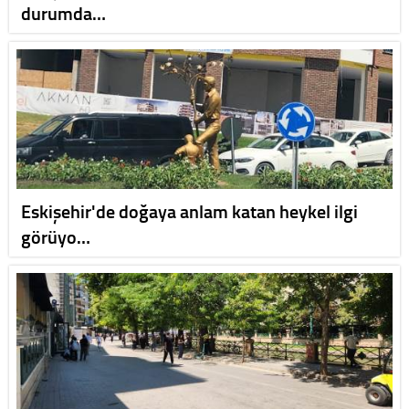
durumda…
Eskişehir'de doğaya anlam katan heykel ilgi
görüyo…