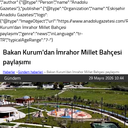
","author":{"@type":"Person","name":"Anadolu
Gazetesi"},"publisher":{"@type":"Organization","name":"Eskişehir
Anadolu Gazetesi","logo":
{"@type":"ImageObject","url":"https://www.anadolugazetesi.com/R
Kurum'dan İmrahor Millet Bahçesi
paylaşımı","genre":"news","inLanguage":"tr-
TR","typicalAgeRange":"7-"}
Bakan Kurum'dan İmrahor Millet Bahçesi
paylaşımı
Haberler
>
Gündem haberleri
»
Bakan Kurum'dan İmrahor Millet Bahçesi paylaşımı
Gündem
29 Mayıs 2026 10:44