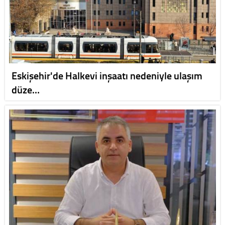
Eskişehir'de Halkevi inşaatı nedeniyle ulaşım
düze…