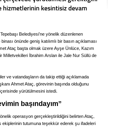
Seval
 hizmetlerinin kesintisiz devam
Es Es’
 Tepebaşı Belediyesi’ne yönelik düzenlenen
binası önünde geniş katılımlı bir basın açıklaması
Ahme
Ahmet Ataç başta olmak üzere Ayşe Ünlüce, Kazım
 Milletvekilleri İbrahim Arslan ile Jale Nur Süllü de
Tepeba
birliği
ulaşı
iler ve vatandaşların da takip ettiği açıklamada
Fund
kanı Ahmet Ataç, görevinin başında olduğunu
erisinde yürütülmesini istedi.
CHP’li
kazana
evimin başındayım”
seçiml
nelik operasyon gerçekleştirildiğini belirten Ataç,
Melt
 ekiplerinin tutumuna teşekkür ederek şu ifadeleri