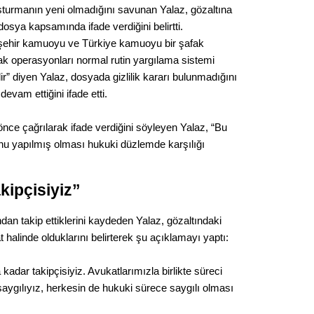
şturmanın yeni olmadığını savunan Yalaz, gözaltına
Op. D
dosya kapsamında ifade verdiğini belirtti.
şehir kamuoyu ve Türkiye kamuoyu bir şafak
Sağlığı
k operasyonları normal rutin yargılama sistemi
dir” diyen Yalaz, dosyada gizlilik kararı bulunmadığını
evam ettiğini ifade etti.
Uzm. 
 önce çağrılarak ifade verdiğini söyleyen Yalaz, “Bu
Vatand
u yapılmış olması hukuki düzlemde karşılığı
kipçisiyiz”
M. M
an takip ettiklerini kaydeden Yalaz, gözaltındaki
Hayır,
ibat halinde olduklarını belirterek şu açıklamayı yaptı:
adar takipçisiyiz. Avukatlarımızla birlikte süreci
Seda
aygılıyız, herkesin de hukuki sürece saygılı olması