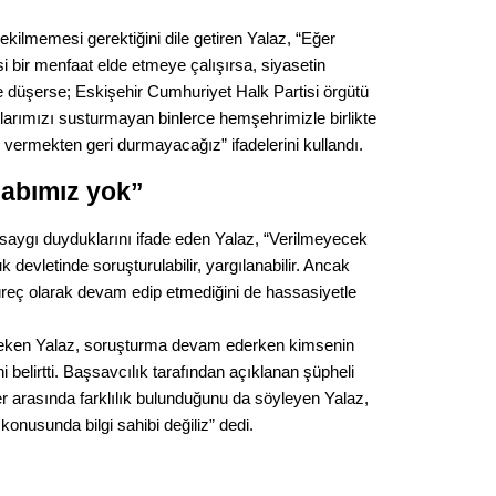
kilmemesi gerektiğini dile getiren Yalaz, “Eğer
asi bir menfaat elde etmeye çalışırsa, siyasetin
e düşerse; Eskişehir Cumhuriyet Halk Partisi örgütü
nlarımızı susturmayan binlerce hemşehrimizle birlikte
vermekten geri durmayacağız” ifadelerini kullandı.
abımız yok”
saygı duyduklarını ifade eden Yalaz, “Verilmeyecek
devletinde soruşturulabilir, yargılanabilir. Ancak
üreç olarak devam edip etmediğini de hassasiyetle
çeken Yalaz, soruşturma devam ederken kimsenin
i belirtti. Başsavcılık tarafından açıklanan şüpheli
iler arasında farklılık bulunduğunu da söyleyen Yalaz,
 konusunda bilgi sahibi değiliz” dedi.