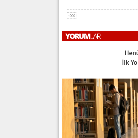
1000
Henü
İlk Y