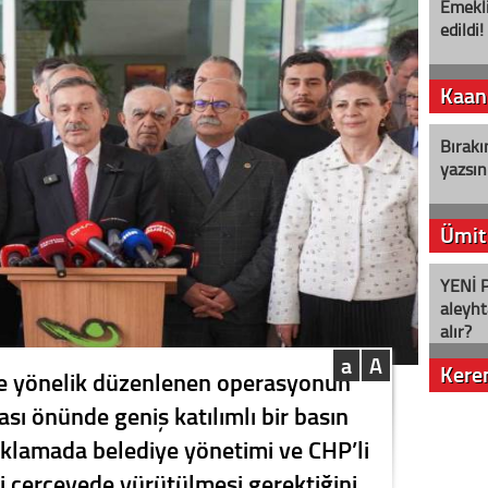
Emekli
edildi!
Kaan
Bırakı
yazsın
Ümit
YENİ P
aleyht
alır?
a
A
Kere
ne yönelik düzenlenen operasyonun
sı önünde geniş katılımlı bir basın
Nostalj
çıklamada belediye yönetimi ve CHP’li
ki çerçevede yürütülmesi gerektiğini