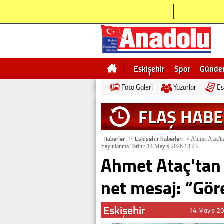
Eskişehir
Spor
Günd
Foto Galeri
Yazarlar
Es
Bilecik
Ne demek
Esk
FLAŞ HAB
Haberler
Eskişehir haberleri
>
»
Ahmet Ataç'ta
Yayınlanma Tarihi: 14 Mayıs 2026 13:23
Ahmet Ataç'tan 
net mesaj: “Gö
Eskişehir
14 Mayıs 2