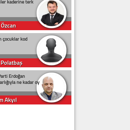
ler kaderine terk
 Özcan
n çocuklar kod
 Polatbaş
arti Erdoğan
arlığıyla ne kadar oy
m Akyıl
iye ilgiliyiz!