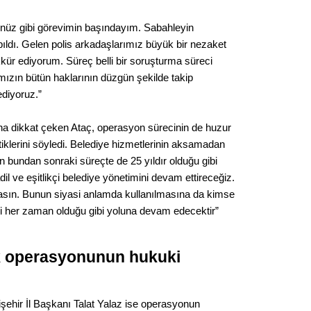
Gürha
Eskişe
üz gibi görevimin başındayım. Sabahleyin
Döne
ıldı. Gelen polis arkadaşlarımız büyük bir nezaket
Rifat
ekkür ediyorum. Süreç belli bir soruşturma süreci
mızın bütün haklarının düzgün şekilde takip
Sürdür
ediyoruz.”
kültür
una dikkat çeken Ataç, operasyon sürecinin de huzur
tiklerini söyledi. Belediye hizmetlerinin aksamadan
Konu
n bundan sonraki süreçte de 25 yıldır olduğu gibi
il ve eşitlikçi belediye yönetimini devam ettireceğiz.
2023 y
sın. Bunun siyasi anlamda kullanılmasına da kimse
bekliy
i her zaman olduğu gibi yoluna devam edecektir”
Tüli
ak operasyonunun hukuki
Düşükl
ehir İl Başkanı Talat Yalaz ise operasyonun