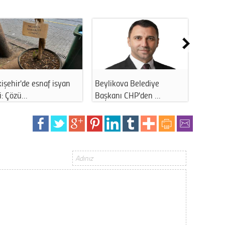
bu kötü
Flaş gelişme: Eskişehir'de
Eskişehir'de zam ha
…
2 başkan…
İşte yeni …