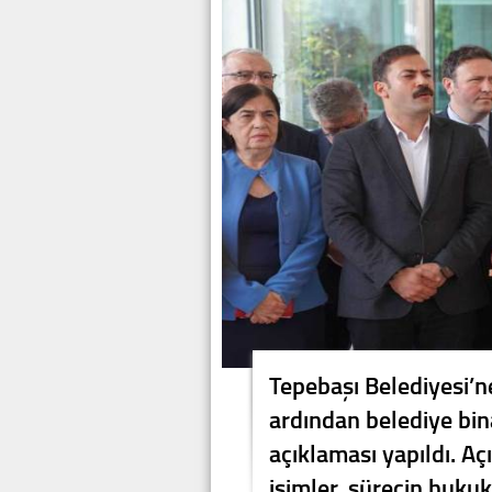
Tepebaşı Belediyesi’
ardından belediye bina
açıklaması yapıldı. A
isimler, sürecin huku