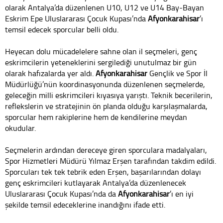
olarak Antalya’da düzenlenen U10, U12 ve U14 Bay-Bayan
Eskrim Epe Uluslararası Çocuk Kupası’nda
Afyonkarahisar
’ı
temsil edecek sporcular belli oldu.
Heyecan dolu mücadelelere sahne olan il seçmeleri, genç
eskrimcilerin yeteneklerini sergilediği unutulmaz bir gün
olarak hafızalarda yer aldı.
Afyonkarahisar
Gençlik ve Spor İl
Müdürlüğü’nün koordinasyonunda düzenlenen seçmelerde,
geleceğin milli eskrimcileri kıyasıya yarıştı. Teknik becerilerin,
reflekslerin ve stratejinin ön planda olduğu karşılaşmalarda,
sporcular hem rakiplerine hem de kendilerine meydan
okudular.
Seçmelerin ardından dereceye giren sporculara madalyaları,
Spor Hizmetleri Müdürü Yılmaz Erşen tarafından takdim edildi.
Sporcuları tek tek tebrik eden Erşen, başarılarından dolayı
genç eskrimcileri kutlayarak Antalya’da düzenlenecek
Uluslararası Çocuk Kupası’nda da
Afyonkarahisar
’ı en iyi
şekilde temsil edeceklerine inandığını ifade etti.