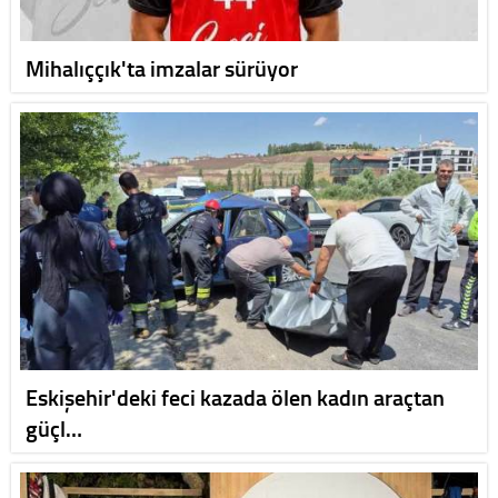
Mihalıççık'ta imzalar sürüyor
Eskişehir'deki feci kazada ölen kadın araçtan
güçl…