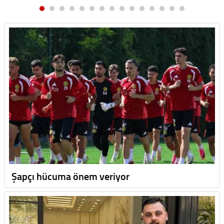
Şapçı hücuma önem veriyor