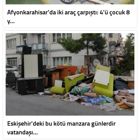
Afyonkarahisar'da iki araç çarpıştı: 4'ü çocuk 8
y…
Eskişehir'deki bu kötü manzara günlerdir
vatandaşı…