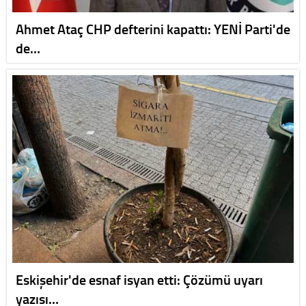
Ahmet Ataç CHP defterini kapattı: YENİ Parti'de
de…
Eskişehir'de esnaf isyan etti: Çözümü uyarı
yazısı…