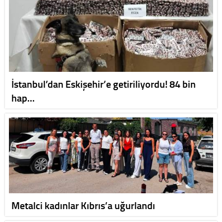
İstanbul’dan Eskişehir’e getiriliyordu! 84 bin
hap…
Metalci kadınlar Kıbrıs’a uğurlandı