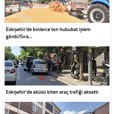
Eskişehir’de binlerce ton hububat işlem
gördü!Sıra…
Eskişehir'de aküsü biten araç trafiği aksattı