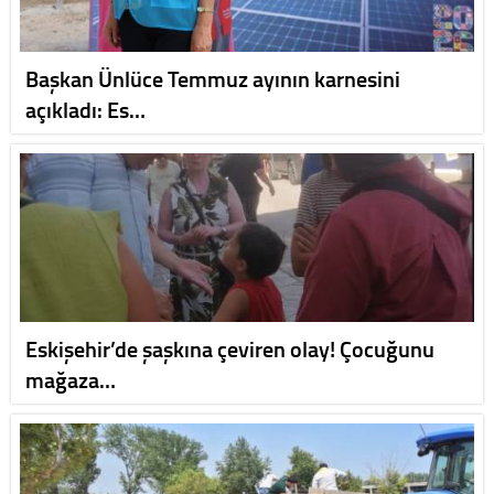
Başkan Ünlüce Temmuz ayının karnesini
açıkladı: Es…
Eskişehir’de şaşkına çeviren olay! Çocuğunu
mağaza…