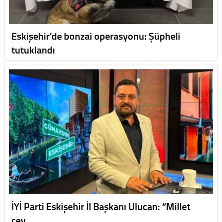
Eskişehir’de bonzai operasyonu: Şüpheli
tutuklandı
İYİ Parti Eskişehir İl Başkanı Ulucan: “Millet
cev…