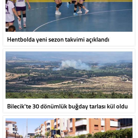
Hentbolda yeni sezon takvimi açıklandı
Bilecik'te 30 dönümlük buğday tarlası kül oldu