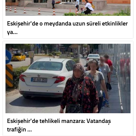
Eskişehir'de o meydanda uzun süreli etkinlikler
ya…
Eskişehir'de tehlikeli manzara: Vatandaş
trafiğin …