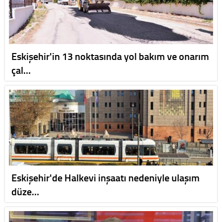
Eskişehir'in 13 noktasında yol bakım ve onarım
çal…
Eskişehir'de Halkevi inşaatı nedeniyle ulaşım
düze…