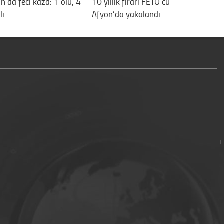
n'da feci kaza: 1 ölü, 4
10 yıllık firari FETÖ’cü
lı
Afyon’da yakalandı
E