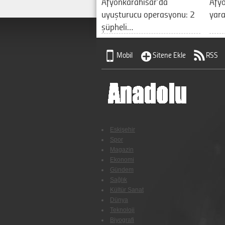
Afyonkarahisar’da
Afyo
uyuşturucu operasyonu: 2
yara
şüpheli…
Mobil
Sitene Ekle
RSS
Eskişehir
Spor
Magazin
Ekonomi
Gündem
Sağlık
Kültür Sanat
Dünya
Teknoloji
Biyografi