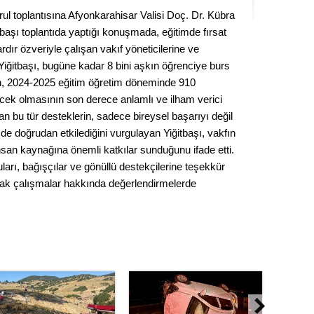
Seval
rul toplantısına Afyonkarahisar Valisi Doç. Dr. Kübra
itbaşı toplantıda yaptığı konuşmada, eğitimde fırsat
Es Es’
ardır özveriyle çalışan vakıf yöneticilerine ve
i Yiğitbaşı, bugüne kadar 8 bini aşkın öğrenciye burs
ın, 2024-2025 eğitim öğretim döneminde 910
ecek olmasının son derece anlamlı ve ilham verici
Ahme
lan bu tür desteklerin, sadece bireysel başarıyı değil
de doğrudan etkilediğini vurgulayan Yiğitbaşı, vakfın
Tepeba
nsan kaynağına önemli katkılar sunduğunu ifade etti.
birliği
ları, bağışçılar ve gönüllü destekçilerine teşekkür
ulaşı
cak çalışmalar hakkında değerlendirmelerde
Fund
CHP’li
kazana
seçiml
Melt