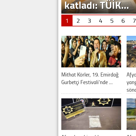
katladı: TÜİK…
1
2
3
4
5
6
7
Mithat Körler, 19. Emirdağ
Afyo
Gurbetçi Festivali'nde …
yan
sön