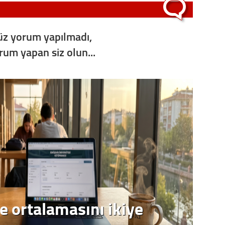
Op. D
z yorum yapılmadı,
Sağlığı
orum yapan siz olun...
Uzm. 
Vatand
M. M
Hayır,
e ortalamasını ikiye
Seda