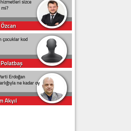
 hizmetleri sizce
i mi?
 Özcan
n çocuklar kod
 Polatbaş
arti Erdoğan
arlığıyla ne kadar oy
m Akyıl
iye ilgiliyiz!