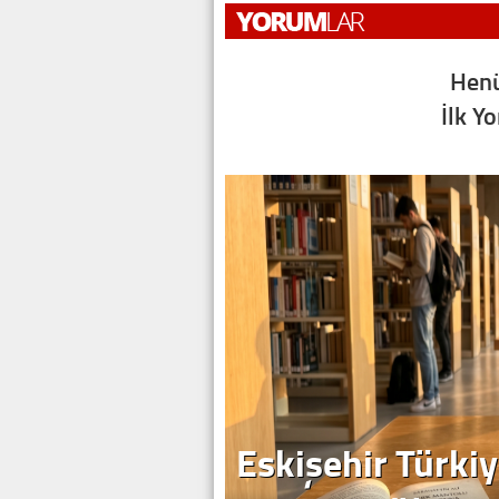
Henü
İlk Y
Eskişehir Türkiy