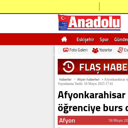
Eskişehir
Spor
Günd
Foto Galeri
Yazarlar
Es
Bilecik
Ne demek
Esk
FLAŞ HAB
Haberler
Afyon haberleri
>
»
Afyonkarahisar eğ
Yayınlanma Tarihi: 18 Mayıs 2025 17:41
Afyonkarahisar 
öğrenciye burs 
Afyon
18 Mayıs 2