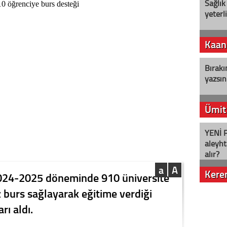
Sağlık
yeterl
Kaan
Bırakı
yazsın
Ümit
YENİ P
aleyht
alır?
a
A
Kere
2024-2025 döneminde 910 üniversite
z burs sağlayarak eğitime verdiği
Nostalj
rı aldı.