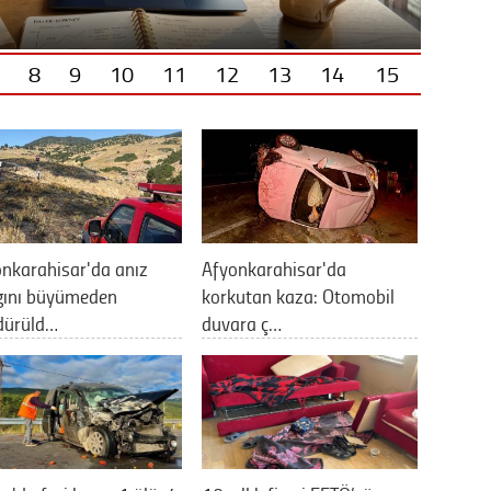
8
9
10
11
12
13
14
15
nkarahisar'da anız
Afyonkarahisar'da
gını büyümeden
korkutan kaza: Otomobil
dürüld…
duvara ç…