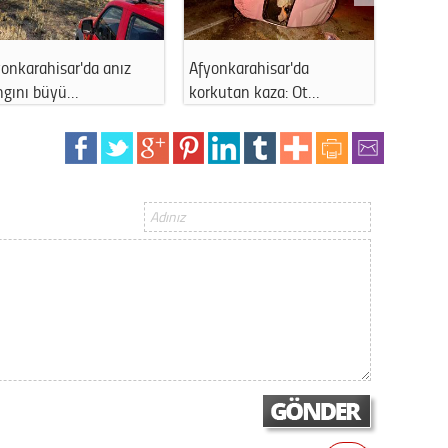
Gürha
Eskişe
Döne
onkarahisar'da anız
Afyonkarahisar'da
Afyonk
Rifat
ngını büyü…
korkutan kaza: Ot…
uyuştu
Sürdür
kültür
Konu
2023 y
bekliy
Tüli
Düşükl