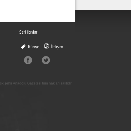
Seri İlanlar
Künye
İletişim
skişehir Anadolu Gazetesi tüm hakları saklıdır