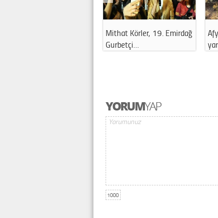
Mithat Körler, 19. Emirdağ
Afy
Gurbetçi…
ya
1000