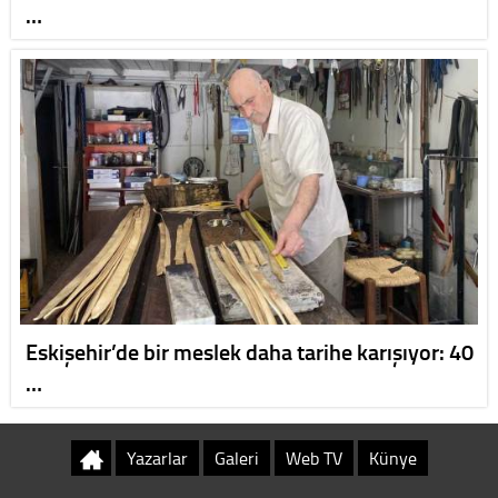
…
Eskişehir’de bir meslek daha tarihe karışıyor: 40
…
Yazarlar
Galeri
Web TV
Künye