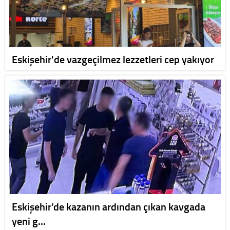
Eskişehir'de vazgeçilmez lezzetleri cep yakıyor
Eskişehir’de kazanın ardından çıkan kavgada
yeni g…