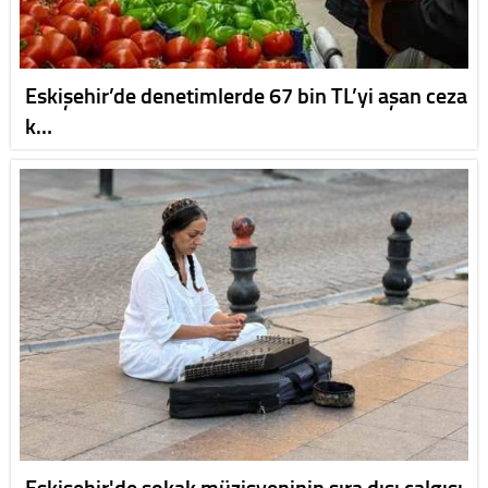
Eskişehir’de denetimlerde 67 bin TL’yi aşan ceza
k…
Eskişehir'de sokak müzisyeninin sıra dışı çalgısı