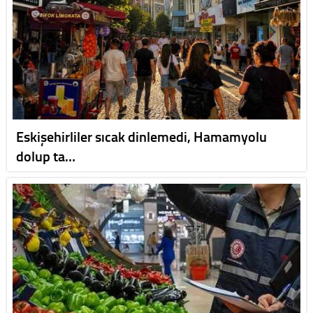
Eskişehirliler sıcak dinlemedi, Hamamyolu
dolup ta…