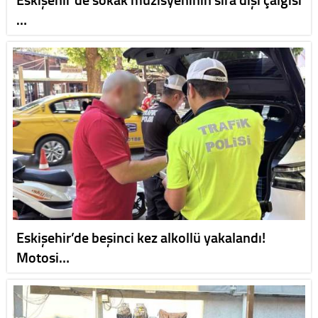
…
Eskişehir’de beşinci kez alkollü yakalandı!
Motosi…