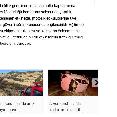
Seval
nda ülke genelinde kutlanan hafta kapsamında
iyet Müdürlüğü konferans salonunda yapıldı.
Es Es’
nlenen etkinlikte, motosiklet kulüplerine üye
ar güvenli sürüş konusunda bilgilendirildi. Eğitimde,
ucu ekipman kullanımı ve kazaların önlenmesine
tıldı. Yetkililer, bu tür etkinliklerin trafik güvenliği
Ahme
taşıdığını vurguladı.
Tepeba
birliği
ulaşı
Fund
CHP’li
kazana
seçiml
onkarahisar'da anız
Afyonkarahisar'da
Afyonk
Melt
ngını büyü…
korkutan kaza: Ot…
uyuştu