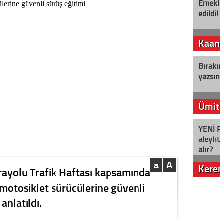
Emekli
edildi!
Kaan
Bırakı
yazsın
Ümit
YENİ P
aleyht
alır?
a
A
Kere
rayolu Trafik Haftası kapsamında
motosiklet sürücülerine güvenli
Nostalj
anlatıldı.