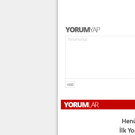
1000
Henü
İlk Y