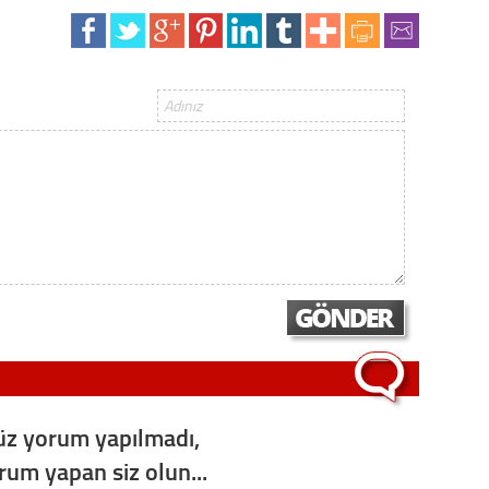
Gürha
Eskişe
Döne
Rifat
Sürdür
kültür
Konu
2023 y
bekliy
Tüli
Düşükl
z yorum yapılmadı,
orum yapan siz olun...