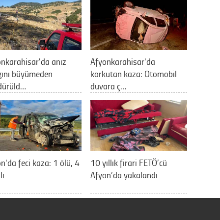
nkarahisar'da anız
Afyonkarahisar'da
gını büyümeden
korkutan kaza: Otomobil
dürüld…
duvara ç…
n'da feci kaza: 1 ölü, 4
10 yıllık firari FETÖ’cü
lı
Afyon’da yakalandı