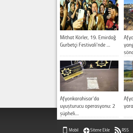
Mithat Körler, 19. Emirdağ
Afyo
Gurbetçi Festivali'nde …
yan
sön
Afyonkarahisar’da
Afyo
uyuşturucu operasyonu: 2
yara
şüpheli…
Mobil
Sitene Ekle
RSS