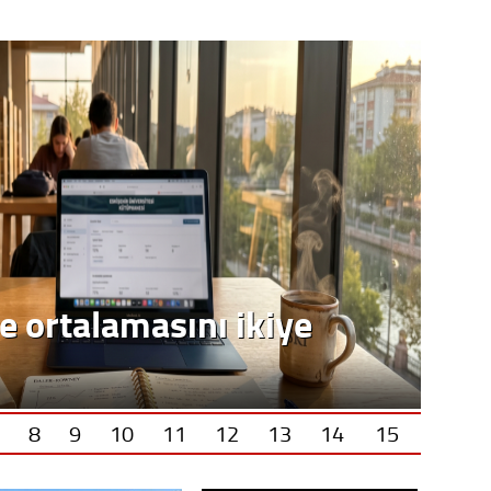
Op. D
Sağlığı
Uzm. 
Vatand
M. M
e ortalamasını ikiye
Hayır,
8
9
10
11
12
13
14
15
Seda