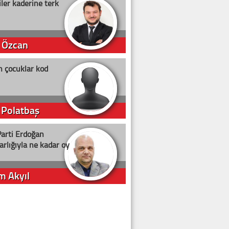
ler kaderine terk
 Özcan
n çocuklar kod
 Polatbaş
arti Erdoğan
arlığıyla ne kadar oy
m Akyıl
iye ilgiliyiz!