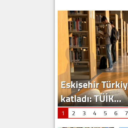
Eskişehir Türkiy
katladı: TÜİK…
1
2
3
4
5
6
7