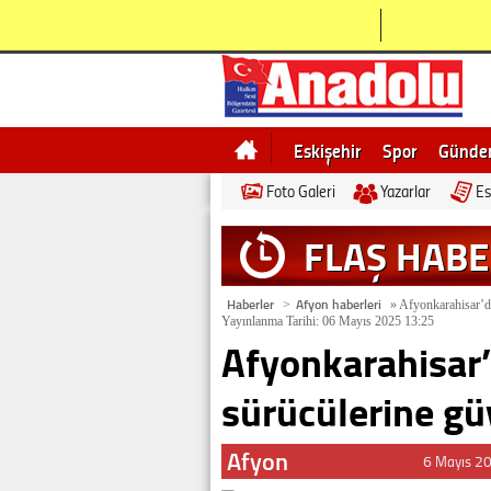
Eskişehir
Spor
Günd
Foto Galeri
Yazarlar
Es
Bilecik
Ne demek
Esk
FLAŞ HAB
Haberler
Afyon haberleri
>
»
Afyonkarahisar’da
Yayınlanma Tarihi: 06 Mayıs 2025 13:25
Afyonkarahisar’
sürücülerine gü
Afyon
6 Mayıs 2