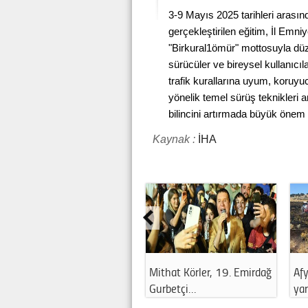
3-9 Mayıs 2025 tarihleri arası
gerçekleştirilen eğitim, İl Emn
"Birkural1ömür" mottosuyla düze
sürücüler ve bireysel kullanıcıl
trafik kurallarına uyum, koruy
yönelik temel sürüş teknikleri anla
bilincini artırmada büyük önem 
Kaynak :
İHA
Mithat Körler, 19. Emirdağ
Afy
Gurbetçi…
ya