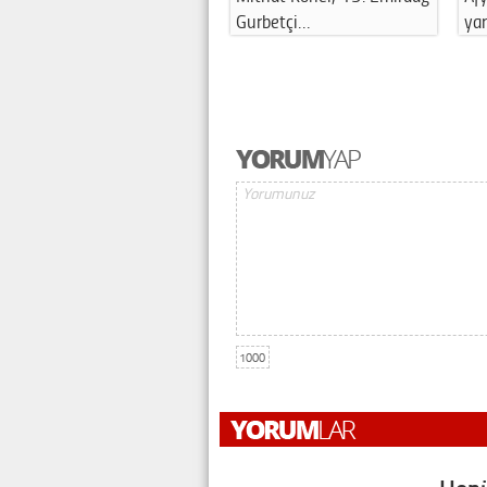
Gurbetçi…
ya
1000