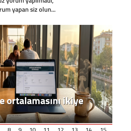
z yorum yapılmadı,
Op. D
orum yapan siz olun...
Sağlığı
Uzm. 
Vatand
M. M
Hayır,
e ortalamasını ikiye
Seda
8
9
10
11
12
13
14
15