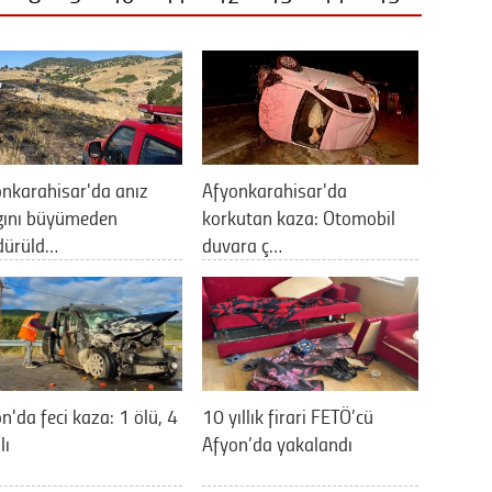
nkarahisar'da anız
Afyonkarahisar'da
gını büyümeden
korkutan kaza: Otomobil
dürüld…
duvara ç…
n'da feci kaza: 1 ölü, 4
10 yıllık firari FETÖ’cü
lı
Afyon’da yakalandı