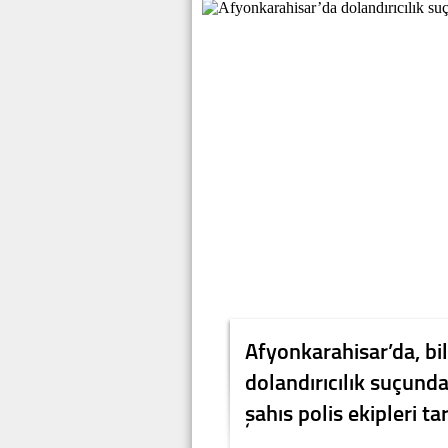
Afyonkarahisar’da, bili
dolandırıcılık suçunda
şahıs polis ekipleri t