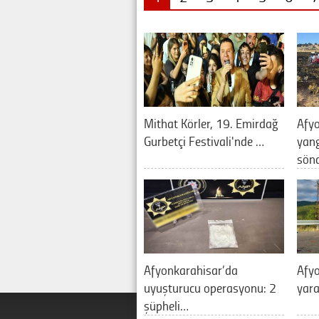
Mithat Körler, 19. Emirdağ
Afyo
Gurbetçi Festivali'nde …
yan
sön
Afyonkarahisar’da
Afyo
uyuşturucu operasyonu: 2
yara
şüpheli…