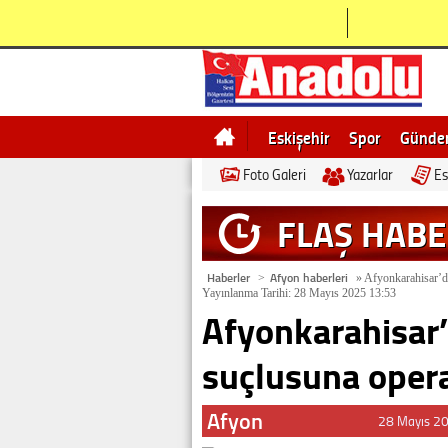
Eskişehir
Spor
Günd
Foto Galeri
Yazarlar
Es
Bilecik
Ne demek
Esk
FLAŞ HAB
Haberler
Afyon haberleri
>
»
Afyonkarahisar’da
Yayınlanma Tarihi: 28 Mayıs 2025 13:53
Afyonkarahisar’d
suçlusuna oper
Afyon
28 Mayıs 2