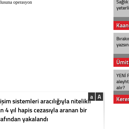
Sağlık
yeterl
Kaan
Bırakı
yazsın
Ümit
YENİ P
aleyht
alır?
a
A
Kere
şim sistemleri aracılığıyla nitelikli
n 4 yıl hapis cezasıyla aranan bir
Nostalj
arafından yakalandı