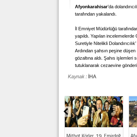
Afyonkarahisar
’da dolandırıcı
tarafından yakalandı.
İl Emniyet Müdürlüğü tarafında
yapıldı. Yapılan incelemelerde C
Suretiyle Nitelikli Dolandırıcılı
Ardından şahsın peşine düşen 
gözaltına aldı. Şahıs işlemleri
tutuklanarak cezaevine gönderil
Kaynak :
İHA
Mithat Körler, 19. Emirdağ
Afy