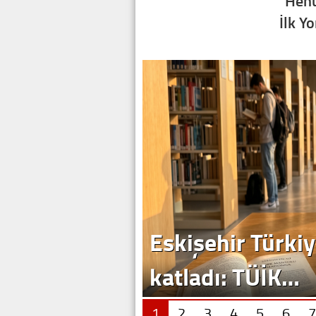
Henü
İlk Y
Eskişehir Türkiy
katladı: TÜİK…
1
2
3
4
5
6
7