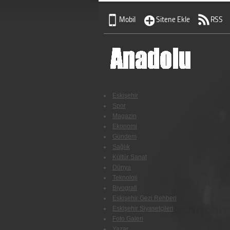
Mobil
Sitene Ekle
RSS
Eskişehir
Spor
Magazin
Ekonomi
Gündem
Sağlık
Kültür Sanat
Dünya
Teknoloji
Biyografi
Eskişehir Gezi Rehberi
Eskişehir Siyasetçileri
Foto Galeri
Yazar