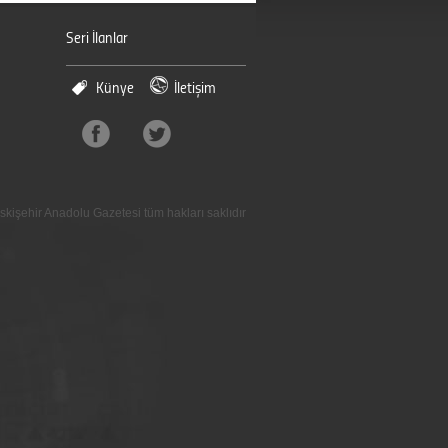
Seri İlanlar
Künye
İletişim
skişehir Anadolu Gazetesi tüm hakları saklıdır