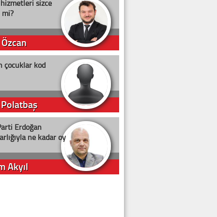
 hizmetleri sizce
i mi?
 Özcan
n çocuklar kod
 Polatbaş
arti Erdoğan
arlığıyla ne kadar oy
m Akyıl
iye ilgiliyiz!