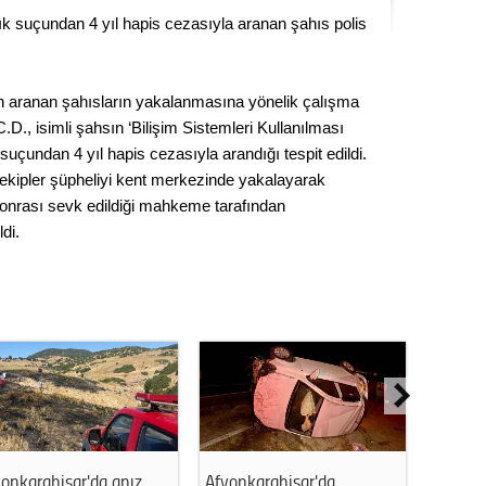
Seval
lık suçundan 4 yıl hapis cezasıyla aranan şahıs polis
Es Es’
n aranan şahısların yakalanmasına yönelik çalışma
.D., isimli şahsın ‘Bilişim Sistemleri Kullanılması
k’ suçundan 4 yıl hapis cezasıyla arandığı tespit edildi.
Ahme
ekipler şüpheliyi kent merkezinde yakalayarak
 sonrası sevk edildiği mahkeme tarafından
Tepeba
di.
birliği
ulaşı
Fund
CHP’li
kazana
seçiml
Melt
onkarahisar'da anız
Afyonkarahisar'da
Afyonk