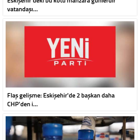
Eskişehir'deki bu kötü manzara günlerdir
vatandaşı…
Flaş gelişme: Eskişehir'de 2 başkan daha
CHP'den i…