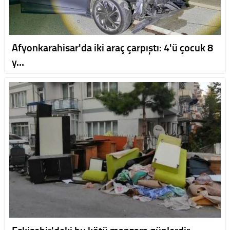
Afyonkarahisar'da iki araç çarpıştı: 4'ü çocuk 8
y…