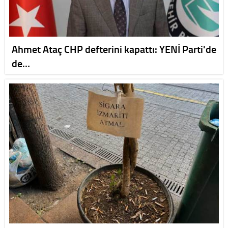
Ahmet Ataç CHP defterini kapattı: YENİ Parti'de
de…