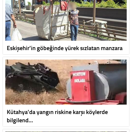
Eskişehir'in göbeğinde yürek sızlatan manzara
Kütahya'da yangın riskine karşı köylerde
bilgilend…