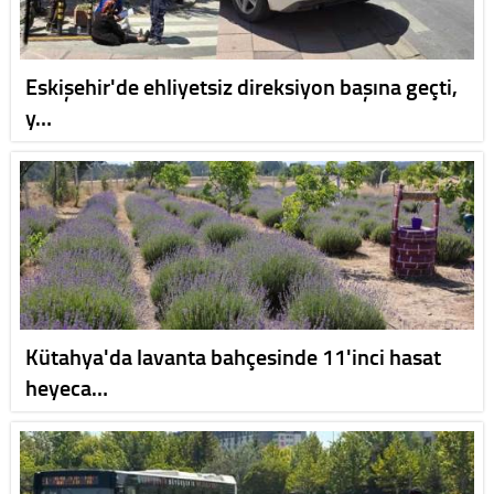
Eskişehir'de ehliyetsiz direksiyon başına geçti,
y…
Kütahya'da lavanta bahçesinde 11'inci hasat
heyeca…