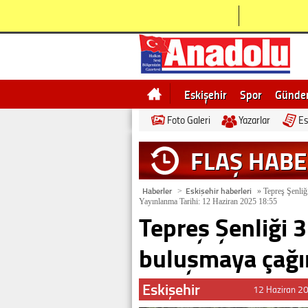
Eskişehir
Spor
Günd
Foto Galeri
Yazarlar
Es
Bilecik
Ne demek
Esk
FLAŞ HAB
Haberler
Eskişehir haberleri
>
»
Tepreş Şenliği
Yayınlanma Tarihi: 12 Haziran 2025 18:55
Tepreş Şenliği 3
buluşmaya çağı
Eskişehir
12 Haziran 2