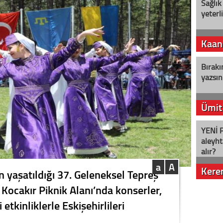
Sağlık
yeterl
Kaan
Bırakı
yazsın
Ümit
YENİ P
aleyht
alır?
a
A
Kere
n yaşatıldığı 37. Geleneksel Tepreş
 Kocakır Piknik Alanı’nda konserler,
Nostalj
 etkinliklerle Eskişehirlileri