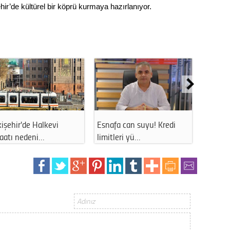
Gürha
hir’de kültürel bir köprü kurmaya hazırlanıyor.
Eskişe
Döne
Rifat
Sürdür
kültür
Konu
işehir'de Halkevi
Esnafa can suyu! Kredi
Eskişe
2023 y
şaatı nedeni…
limitleri yü…
uzun s
bekliy
Tüli
Düşükl