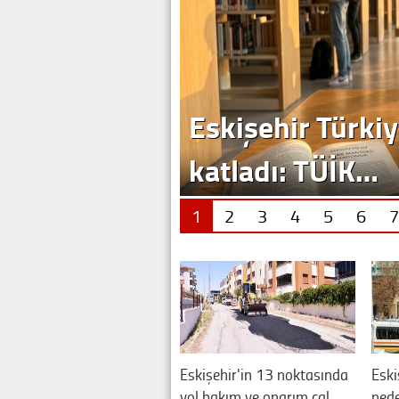
Eskişehir Türkiy
katladı: TÜİK…
1
2
3
4
5
6
7
Eskişehir'in 13 noktasında
Eski
yol bakım ve onarım çal…
nede