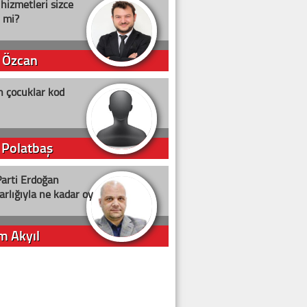
 hizmetleri sizce
i mi?
 Özcan
n çocuklar kod
 Polatbaş
arti Erdoğan
arlığıyla ne kadar oy
m Akyıl
iye ilgiliyiz!