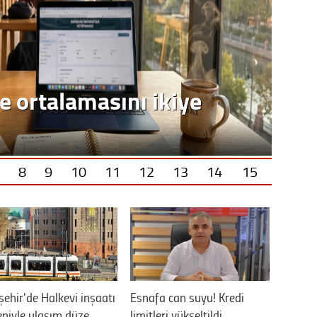
e ortalamasını ikiye
8
9
10
11
12
13
14
15
şehir'de Halkevi inşaatı
Esnafa can suyu! Kredi
niyle ulaşım düze…
limitleri yükseltildi