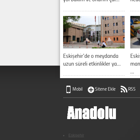
Eskişehir'de o meydanda
Eski
uzun süreli etkinlikler ya…
manz
…
Mobil
Sitene Ekle
RSS
Eskişehir