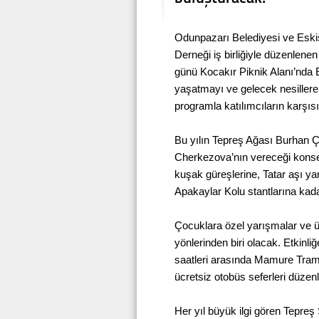
Odunpazarı Belediyesi ve Eskiş
Derneği iş birliğiyle düzenlene
günü Kocakır Piknik Alanı’nda E
yaşatmayı ve gelecek nesillere
programla katılımcıların karşıs
Bu yılın Tepreş Ağası Burhan Çi
Cherkezova’nın vereceği konser
kuşak güreşlerine, Tatar aşı ya
Apakaylar Kolu stantlarına kadar 
Çocuklara özel yarışmalar ve üc
yönlerinden biri olacak. Etkinl
saatleri arasında Mamure Tramv
ücretsiz otobüs seferleri düzen
Her yıl büyük ilgi gören Tepreş 