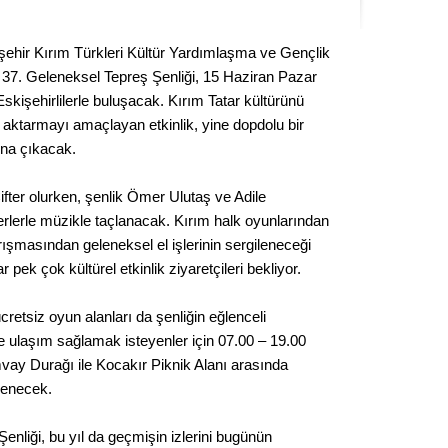
Seval
ehir Kırım Türkleri Kültür Yardımlaşma ve Gençlik
Es Es’
n 37. Geleneksel Tepreş Şenliği, 15 Haziran Pazar
skişehirlilerle buluşacak. Kırım Tatar kültürünü
 aktarmayı amaçlayan etkinlik, yine dopdolu bir
Ahme
ına çıkacak.
Tepeba
fter olurken, şenlik Ömer Ulutaş ve Adile
birliği
lerle müzikle taçlanacak. Kırım halk oyunlarından
ulaşı
rışmasından geleneksel el işlerinin sergileneceği
pek çok kültürel etkinlik ziyaretçileri bekliyor.
Fund
retsiz oyun alanları da şenliğin eğlenceli
CHP’li
iğe ulaşım sağlamak isteyenler için 07.00 – 19.00
kazana
ay Durağı ile Kocakır Piknik Alanı arasında
seçiml
lenecek.
Melt
Şenliği, bu yıl da geçmişin izlerini bugünün