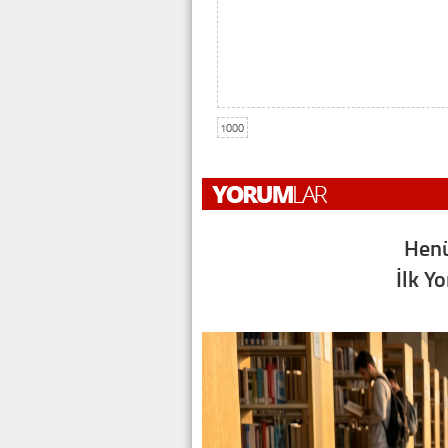
1000
Henü
İlk Y