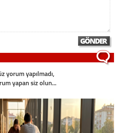
Op. D
Sağlığı
Uzm. 
Vatand
z yorum yapılmadı,
orum yapan siz olun...
M. M
Hayır,
Seda