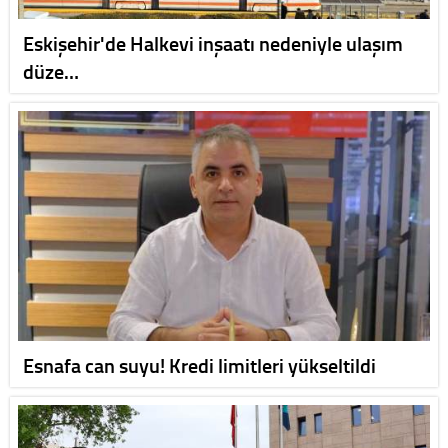
Eskişehir'de Halkevi inşaatı nedeniyle ulaşım
düze…
Esnafa can suyu! Kredi limitleri yükseltildi