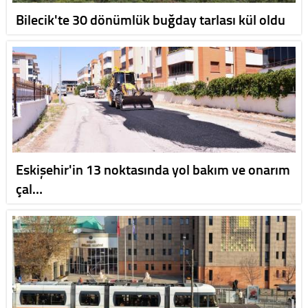
Bilecik'te 30 dönümlük buğday tarlası kül oldu
Eskişehir'in 13 noktasında yol bakım ve onarım
çal…