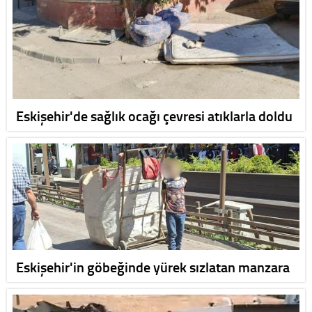
Eskişehir'de sağlık ocağı çevresi atıklarla doldu
Eskişehir'in göbeğinde yürek sızlatan manzara