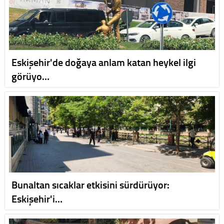
Eskişehir'de doğaya anlam katan heykel ilgi
görüyo…
Bunaltan sıcaklar etkisini sürdürüyor:
Eskişehir'i…