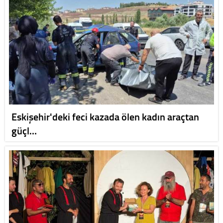
Eskişehir'deki feci kazada ölen kadın araçtan
güçl…