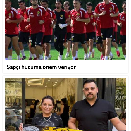
Şapçı hücuma önem veriyor