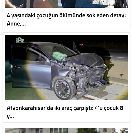
4 yaşındaki çocuğun ölümünde şok eden detay:
Anne,…
Afyonkarahisar'da iki araç çarpıştı: 4'ü çocuk 8
y…