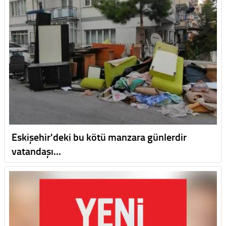
Eskişehir'deki bu kötü manzara günlerdir
vatandaşı…