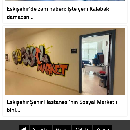
Eskişehir'de zam haberi: İşte yeni Kalabak
damacan…
Eskişehir Şehir Hastanesi’nin Sosyal Market’i
binl…
Yazarlar
Galeri
Web TV
Künye