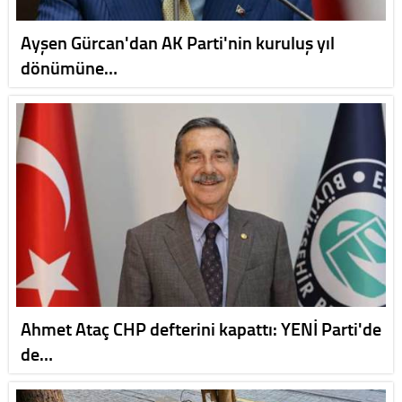
Ayşen Gürcan'dan AK Parti'nin kuruluş yıl
dönümüne…
Ahmet Ataç CHP defterini kapattı: YENİ Parti'de
de…