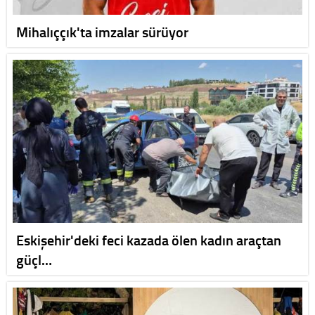
Mihalıççık'ta imzalar sürüyor
Eskişehir'deki feci kazada ölen kadın araçtan
güçl…