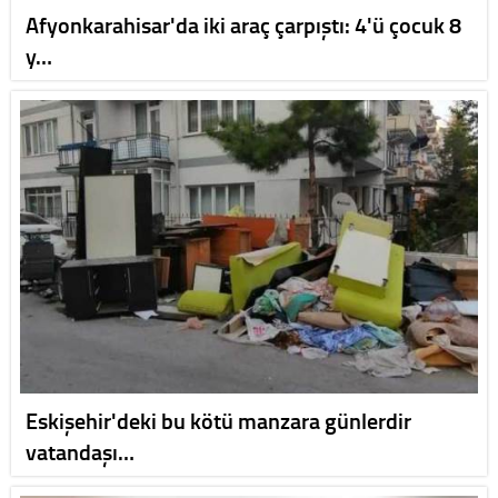
Afyonkarahisar'da iki araç çarpıştı: 4'ü çocuk 8
y…
Eskişehir'deki bu kötü manzara günlerdir
vatandaşı…