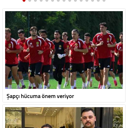
Şapçı hücuma önem veriyor